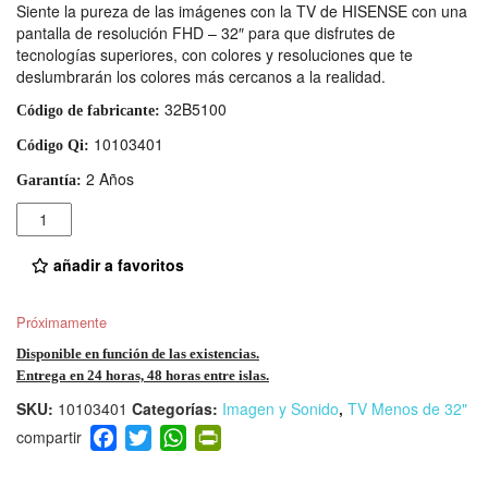
Siente la pureza de las imágenes con la TV de HISENSE con una
pantalla de resolución FHD – 32″ para que disfrutes de
tecnologías superiores, con colores y resoluciones que te
deslumbrarán los colores más cercanos a la realidad.
32B5100
Código de fabricante:
10103401
Código Qi:
2 Años
Garantía:
Cantidad
añadir a favoritos
Próximamente
Disponible en función de las existencias.
Entrega en 24 horas, 48 horas entre islas.
SKU:
10103401
Categorías:
Imagen y Sonido
,
TV Menos de 32"
F
T
W
Pr
a
wi
h
in
c
tt
at
tF