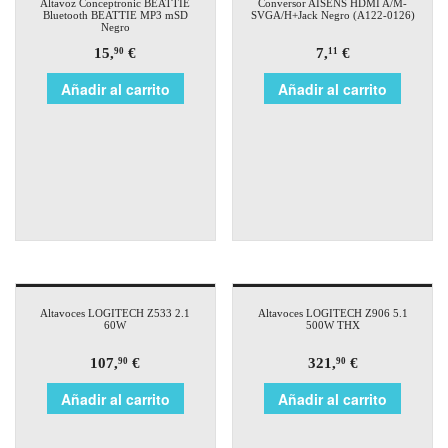
Altavoz Conceptronic BEATTIE
Conversor AISENS HDMI A/M-
Bluetooth BEATTIE MP3 mSD
SVGA/H+Jack Negro (A122-0126)
Negro
15,
€
7,
€
90
11
Añadir al carrito
Añadir al carrito
Altavoces LOGITECH Z533 2.1
Altavoces LOGITECH Z906 5.1
60W
500W THX
107,
€
321,
€
90
90
Añadir al carrito
Añadir al carrito