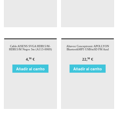
Cable AISENS SVGA HDB15/M-
Altavoz Conceptronic APOLLYON
HDB15/M Negro 3m (A113-0069)
BluetoothMP3 USB/mSD FM Azul
4,
€
22,
€
90
90
Añadir al carrito
Añadir al carrito