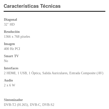
e
er
s
ri
Características Técnicas
b
A
e
o
p
n
Diagonal
o
p
dl
32″ HD
k
y
Resolución
1366 x 768 píxeles
Imagen
400 Hz PCI
Smart TV
No
Interfaces
2 HDMI, 1 USB, 1 Óptica, Salida Auriculares, Entrada Composite (AV)
Audio
2 x 6 W
Sintonizador
DVB-T2 (H.265), DVB-C, DVB-S2