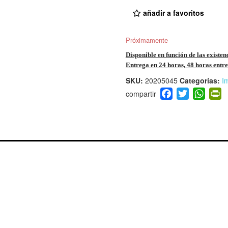
añadir a favoritos
Próximamente
Disponible en función de las existen
Entrega en 24 horas, 48 horas entre 
SKU:
20205045
Categorías:
I
F
T
W
P
a
wi
h
i
c
tt
at
t
e
er
s
ri
b
A
e
o
p
n
o
p
d
k
y