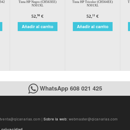
N342
Tinta HP Negro (CH563EE)
Tinta HP Tricolor (CH564EE)
T
N301XL
N301XL
52,
€
52,
€
90
11
Añadir al carrito
Añadir al carrito
WhatsApp 608 021 425
tventa@qicanarias.com
|
Sobre la web:
webmaster@qicanarias.com
e privacidad