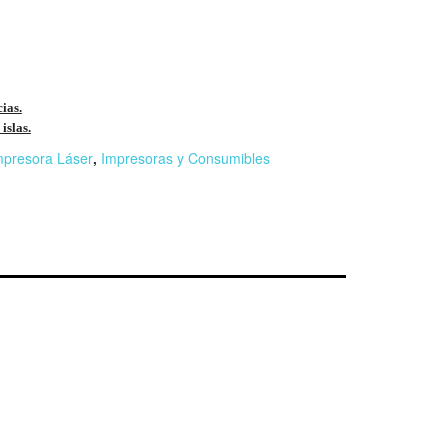
cias.
islas.
mpresora Láser
,
Impresoras y Consumibles
r
n
F
l