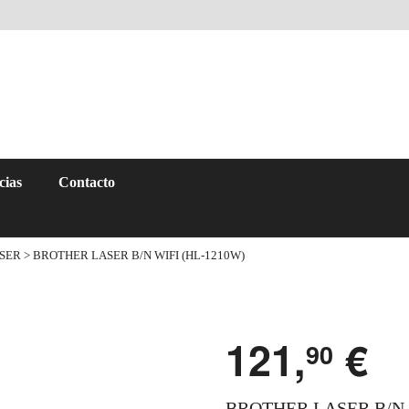
cias
Contacto
SER
> BROTHER LASER B/N WIFI (HL-1210W)
121,
€
90
BROTHER LASER B/N 