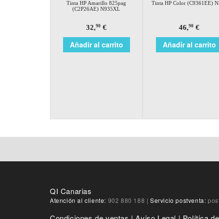
Tinta HP Amarillo 825pag
Tinta HP Color (C9361EE) 
(C2P26AE) N935XL
32,
€
46,
€
90
90
Añadir al carrito
Añadir al carrito
QI Canarias
Atención al cliente:
902 880 188
|
Servicio postventa:
pos
Condiciones de ventas
|
Aviso Legal
|
Política d