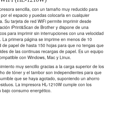
resora sencilla, con un tamaño muy reducido para
por el espacio y puedas colocarla en cualquier
sa. Su tarjeta de red WiFi permite imprimir desde
icación iPrint&Scan de Brother y dispone de una
cos para imprimir sin interrupciones con una velocidad
o. La primera página se imprime en menos de 10
d de papel de hasta 150 hojas para que no tengas que
lvides de las continuas recargas de papel. Es un equipo
ompatible con Windows, Mac y Linux.
miento muy sencillo gracias a la carga superior de los
ho de tóner y el tambor son independientes para que
onsumible que se haya agotado, suponiendo un ahorro
residuos. La impresora HL-1210W cumple con los
su bajo consumo energético.