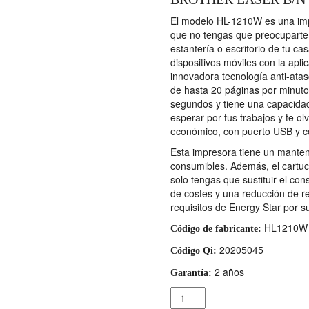
El modelo HL-1210W es una imp
que no tengas que preocuparte 
estantería o escritorio de tu ca
dispositivos móviles con la apl
innovadora tecnología anti-atas
de hasta 20 páginas por minut
segundos y tiene una capacida
esperar por tus trabajos y te o
económico, con puerto USB y c
Esta impresora tiene un manteni
consumibles. Además, el cartuc
solo tengas que sustituir el c
de costes y una reducción de 
requisitos de Energy Star por 
HL1210W
Código de fabricante:
20205045
Código Qi:
2 años
Garantía:
Cantidad