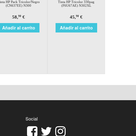
inta HP Pack Tricolor/Negro
Tinta HP Tricolor 330pag
(CN637EE) N300
(F6U67AE) N302XL
58,
€
45,
€
90
90
Añadir al carrito
Añadir al carrito
Social