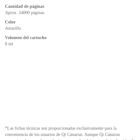
o
p
dl
k
y
Cantidad de páginas
Aprox. 24000 páginas.
Color
Amarillo
Volumen del cartucho
8 ml
*Las fichas técnicas son proporcionadas exclusivamente para la
conveniencia de los usuarios de Qi Canarias. Aunque Qi Canarias