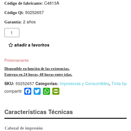
C4813A
Código de fabricante:
50252657
Código Qi:
2 años
Garantía:
Cantidad
añadir a favoritos
Próximamente
Disponible en función de las existencias.
Entrega en 24 horas, 48 horas entre islas.
SKU:
50252657
Categorías:
Impresoras y Consumibles
,
Tinta hp
F
T
W
Pr
a
wi
h
in
c
tt
at
tF
e
er
s
ri
Características Técnicas
b
A
e
o
p
n
Cabezal de impresión