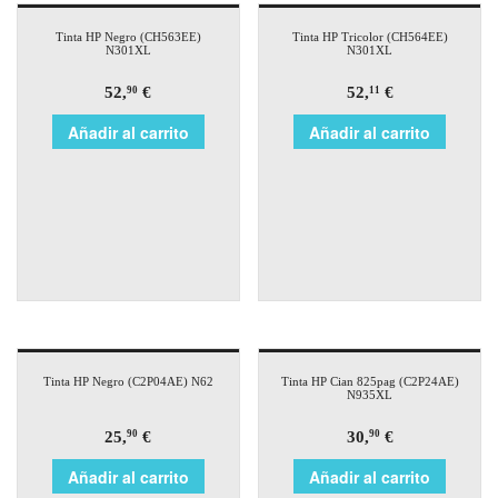
Tinta HP Negro (CH563EE)
Tinta HP Tricolor (CH564EE)
N301XL
N301XL
52,
€
52,
€
90
11
Añadir al carrito
Añadir al carrito
Tinta HP Negro (C2P04AE) N62
Tinta HP Cian 825pag (C2P24AE)
N935XL
25,
€
30,
€
90
90
Añadir al carrito
Añadir al carrito