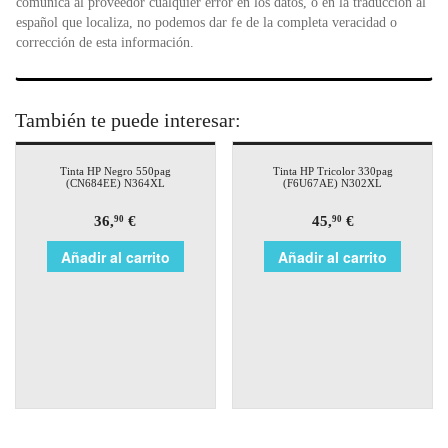
comunica al proveedor cualquier error en los datos, o en la traducción al
español que localiza, no podemos dar fe de la completa veracidad o
corrección de esta información.
También te puede interesar:
Tinta HP Negro 550pag
Tinta HP Tricolor 330pag
(CN684EE) N364XL
(F6U67AE) N302XL
36,
€
45,
€
90
90
Añadir al carrito
Añadir al carrito