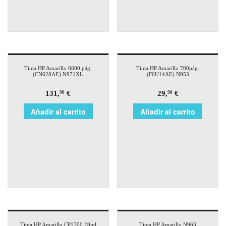
Tinta HP Amarillo 6600 pág.
Tinta HP Amarillo 700pág.
(CN628AE) N971XL
(F6U14AE) N953
131,
€
29,
€
90
90
Añadir al carrito
Añadir al carrito
Tinta HP Amarillo CP1700 28ml
Tinta HP Amarillo N963