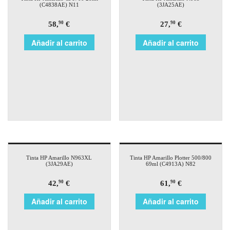
(C4838AE) N11
(3JA25AE)
58,
€
27,
€
90
90
Añadir al carrito
Añadir al carrito
Tinta HP Amarillo N963XL
Tinta HP Amarillo Plotter 500/800
(3JA29AE)
69ml (C4913A) N82
42,
€
61,
€
90
90
Añadir al carrito
Añadir al carrito