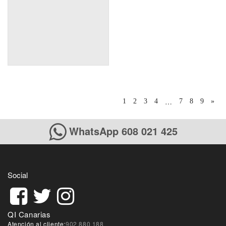
…
1
2
3
4
7
8
9
»
WhatsApp 608 021 425
Social
QI Canarias
Atención al cliente:
902 880 188