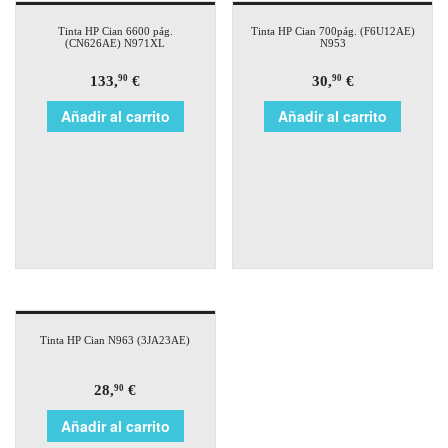
Tinta HP Cian 6600 pág.
Tinta HP Cian 700pág. (F6U12AE)
(CN626AE) N971XL
N953
133,
€
30,
€
90
90
Añadir al carrito
Añadir al carrito
Tinta HP Cian N963 (3JA23AE)
28,
€
90
Añadir al carrito