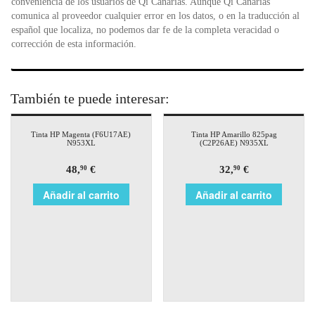
conveniencia de los usuarios de Qi Canarias. Aunque Qi Canarias
comunica al proveedor cualquier error en los datos, o en la traducción al
español que localiza, no podemos dar fe de la completa veracidad o
corrección de esta información.
También te puede interesar:
Tinta HP Magenta (F6U17AE)
Tinta HP Amarillo 825pag
N953XL
(C2P26AE) N935XL
48,
€
32,
€
90
90
Añadir al carrito
Añadir al carrito