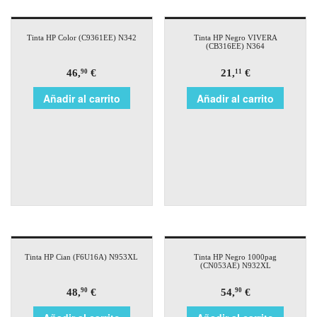
Tinta HP Color (C9361EE) N342
Tinta HP Negro VIVERA
(CB316EE) N364
46,
€
21,
€
90
11
Añadir al carrito
Añadir al carrito
Tinta HP Cian (F6U16A) N953XL
Tinta HP Negro 1000pag
(CN053AE) N932XL
48,
€
54,
€
90
90