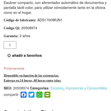
Escáner compacto, con alimentador automático de documentos y
pantalla táctil color, para utilizar cómodamente tanto en la oficina
como en el hogar.
ADS1700WUN1
Código de fabricante:
20508974
Código Qi:
2 años
Garantía:
Cantidad
añadir a favoritos
Próximamente
Disponible en función de las existencias.
Entrega en 24 horas, 48 horas entre islas.
SKU:
20508974
Categorías:
Escaner
,
Impresoras y Consumibles
F
T
W
Pr
a
wi
h
in
c
tt
at
tF