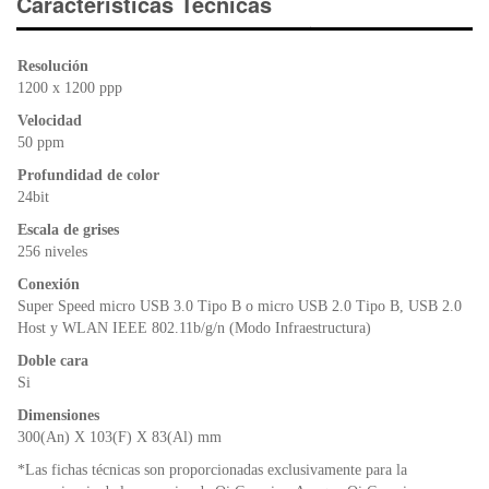
e
er
s
ri
Características Técnicas
b
A
e
o
p
n
Resolución
o
p
dl
1200 x 1200 ppp
k
y
Velocidad
50 ppm
Profundidad de color
24bit
Escala de grises
256 niveles
Conexión
Super Speed micro USB 3.0 Tipo B o micro USB 2.0 Tipo B, USB 2.0
Host y WLAN IEEE 802.11b/g/n (Modo Infraestructura)
Doble cara
Si
Dimensiones
300(An) X 103(F) X 83(Al) mm
*Las fichas técnicas son proporcionadas exclusivamente para la