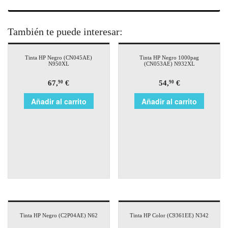
También te puede interesar:
Tinta HP Negro (CN045AE)
Tinta HP Negro 1000pag
N950XL
(CN053AE) N932XL
67,
€
54,
€
90
90
Añadir al carrito
Añadir al carrito
Tinta HP Negro (C2P04AE) N62
Tinta HP Color (C9361EE) N342