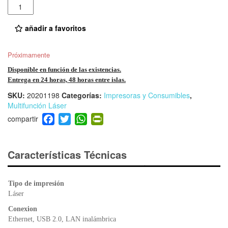
Cantidad
añadir a favoritos
Próximamente
Disponible en función de las existencias.
Entrega en 24 horas, 48 horas entre islas.
SKU:
20201198
Categorías:
Impresoras y Consumibles
,
Multifunción Láser
F
T
W
Pr
a
wi
h
in
c
tt
at
tF
e
er
s
ri
Características Técnicas
b
A
e
o
p
n
Tipo de impresión
o
p
dl
Láser
k
y
Conexion
Ethernet, USB 2.0, LAN inalámbrica