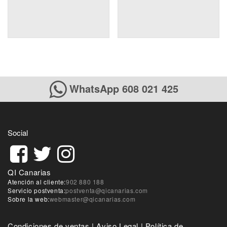
WhatsApp 608 021 425
Social
QI Canarias
Atención al cliente:
902 880 188
Servicio postventa:
postventa@qicanarias.com
Sobre la web:
webmaster@qicanarias.com
Condiciones de ventas
|
Aviso Legal
|
Política de