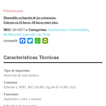
Próximamente
Disponible en función de las existencias.
Entrega en 24 horas, 48 horas entre islas.
SKU:
20153714
Categorías:
Impresoras y Consumibles
,
Multifunción Inyección de Tinta
F
T
W
Pr
a
wi
h
in
c
tt
at
tF
e
er
s
ri
Características Técnicas
b
A
e
o
p
n
Tipo de impresión
o
p
dl
Inyección de tinta térmica
k
y
Conexion
Ethernet y WIFI, 802.11b,802.11g,Wi-Fi 4 (802.11n)
Funciones
Impresión a color y escaneo.