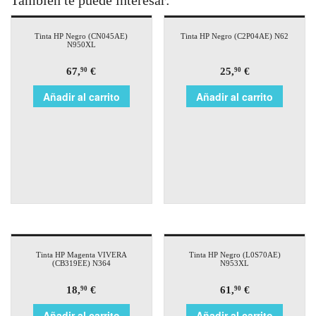
También te puede interesar:
Tinta HP Negro (CN045AE)
Tinta HP Negro (C2P04AE) N62
N950XL
67,
€
25,
€
90
90
Añadir al carrito
Añadir al carrito
Tinta HP Magenta VIVERA
Tinta HP Negro (L0S70AE)
(CB319EE) N364
N953XL
18,
€
61,
€
90
90
Añadir al carrito
Añadir al carrito