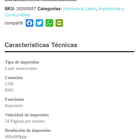
SKU:
20205057
Categorías:
Impresora Láser
,
Impresoras y
Consumibles
F
T
W
Pr
a
wi
h
in
c
tt
at
tF
e
er
s
ri
Características Técnicas
b
A
e
o
p
n
Tipo de impresión
o
p
dl
Lasér monocromo
k
y
Conexión
USB
RJ45
Funciones
Impresión
Velocidad de impresión
34 Páginas por minuto
Resolución de impresión
600x600ppp