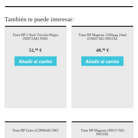
También te puede interesar:
Tinta HP 2-Pack Tricolor/Negro
Tinta HP Magenta 1500pag 24ml
(N9J72AE) N301
(CN047AE) N951XL
52,
€
48,
€
90
90
Añadir al carrito
Añadir al carrito
Tinta HP Color (C2P06AE) N62
Tinta HP Magenta (F6U17AE)
N953XL