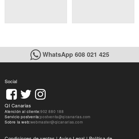
WhatsApp 608 021 425
Social
QI Canarias
Atención al cliente:
902 880 188
Servicio postventa:
postventa@qicanarias.com
Sobre la web:
webmaster@qicanarias.com
Condiciones de ventas
|
Aviso Legal
|
Política de