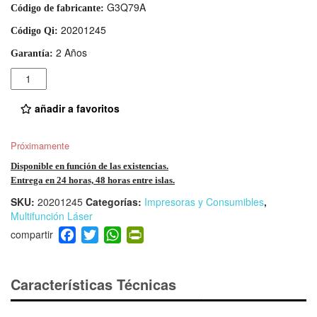
G3Q79A
Código de fabricante:
20201245
Código Qi:
2 Años
Garantía:
Cantidad
añadir a favoritos
Próximamente
Disponible en función de las existencias.
Entrega en 24 horas, 48 horas entre islas.
SKU:
20201245
Categorías:
Impresoras y Consumibles
,
Multifunción Láser
F
T
W
Pr
a
wi
h
in
c
tt
at
tF
e
er
s
ri
Características Técnicas
b
A
e