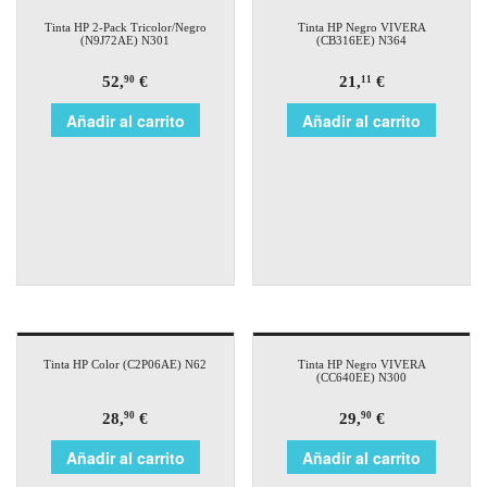
Tinta HP 2-Pack Tricolor/Negro
Tinta HP Negro VIVERA
(N9J72AE) N301
(CB316EE) N364
52,
€
21,
€
90
11
Añadir al carrito
Añadir al carrito
Tinta HP Color (C2P06AE) N62
Tinta HP Negro VIVERA
(CC640EE) N300
28,
€
29,
€
90
90
Añadir al carrito
Añadir al carrito