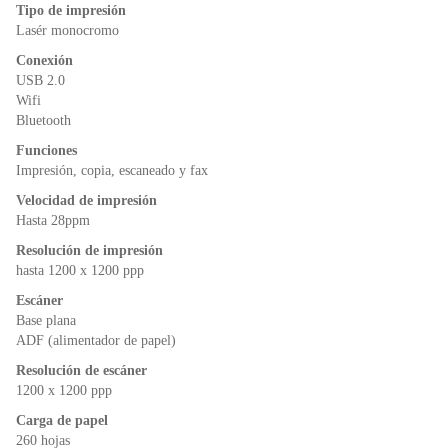
o
p
n
Tipo de impresión
o
p
dl
Lasér monocromo
k
y
Conexión
USB 2.0
Wifi
Bluetooth
Funciones
Impresión, copia, escaneado y fax
Velocidad de impresión
Hasta 28ppm
Resolución de impresión
hasta 1200 x 1200 ppp
Escáner
Base plana
ADF (alimentador de papel)
Resolución de escáner
1200 x 1200 ppp
Carga de papel
260 hojas