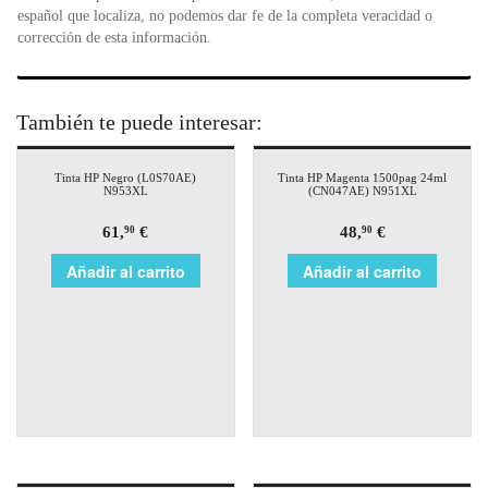
español que localiza, no podemos dar fe de la completa veracidad o
corrección de esta información.
También te puede interesar:
Tinta HP Negro (L0S70AE)
Tinta HP Magenta 1500pag 24ml
N953XL
(CN047AE) N951XL
61,
€
48,
€
90
90
Añadir al carrito
Añadir al carrito