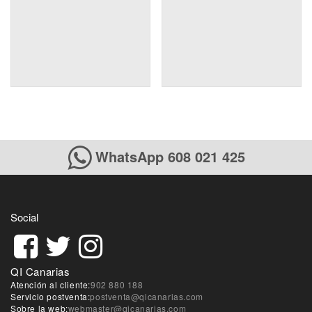
WhatsApp 608 021 425
Social
QI Canarias
Atención al cliente:
902 880 188
Servicio postventa:
postventa@qicanarias.com
Sobre la web:
webmaster@qicanarias.com