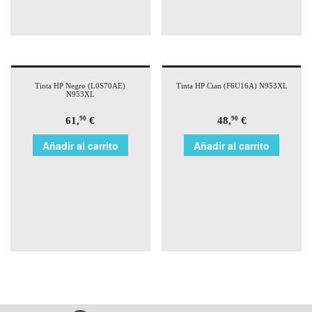
Tinta HP Negro (L0S70AE)
Tinta HP Cian (F6U16A) N953XL
N953XL
61,
€
48,
€
90
90
Añadir al carrito
Añadir al carrito