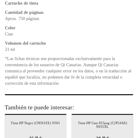
o
p
n
Cartucho de tinta
o
p
dl
k
y
Cantidad de páginas
Aprox. 750 páginas
Color
Cian
Volumen del cartucho
21 ml
*Las fichas técnicas son proporcionadas exclusivamente para la
conveniencia de los usuarios de Qi Canarias. Aunque Qi Canarias
comunica al proveedor cualquier error en los datos, o en la traducción al
español que localiza, no podemos dar fe de la completa veracidad o
corrección de esta información.
También te puede interesar:
Tinta HP Negro (CH561EE) N301
Tinta HP Cian 825pag (C2P24AE)
N935XL
90
90