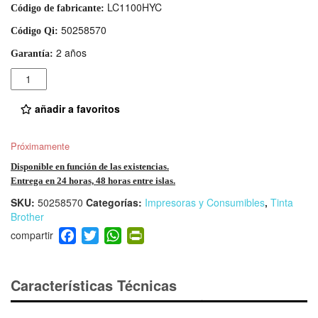
LC1100HYC
Código de fabricante:
50258570
Código Qi:
2 años
Garantía:
Cantidad
añadir a favoritos
Próximamente
Disponible en función de las existencias.
Entrega en 24 horas, 48 horas entre islas.
SKU:
50258570
Categorías:
Impresoras y Consumibles
,
Tinta
Brother
F
T
W
Pr
a
wi
h
in
c
tt
at
tF
e
er
s
ri
Características Técnicas
b
A
e