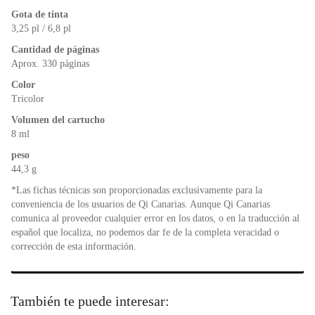
o
p
n
Gota de tinta
o
p
dl
3,25 pl / 6,8 pl
k
y
Cantidad de páginas
Aprox. 330 páginas
Color
Tricolor
Volumen del cartucho
8 ml
peso
44,3 g
*Las fichas técnicas son proporcionadas exclusivamente para la
conveniencia de los usuarios de Qi Canarias. Aunque Qi Canarias
comunica al proveedor cualquier error en los datos, o en la traducción al
español que localiza, no podemos dar fe de la completa veracidad o
corrección de esta información.
También te puede interesar: