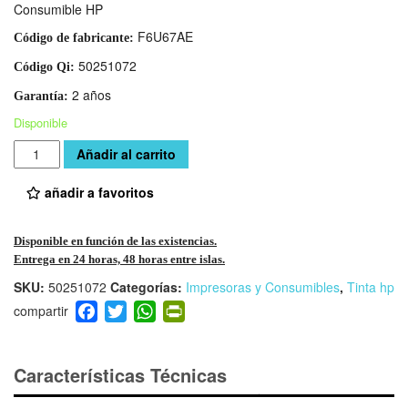
Consumible HP
F6U67AE
Código de fabricante:
50251072
Código Qi:
2 años
Garantía:
Disponible
Cantidad
Añadir al carrito
añadir a favoritos
Disponible en función de las existencias.
Entrega en 24 horas, 48 horas entre islas.
SKU:
50251072
Categorías:
Impresoras y Consumibles
,
Tinta hp
F
T
W
Pr
a
wi
h
in
c
tt
at
tF
e
er
s
ri
Características Técnicas
b
A
e