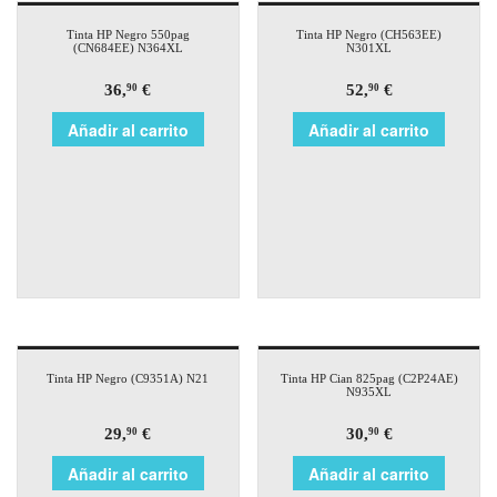
Tinta HP Negro 550pag
Tinta HP Negro (CH563EE)
(CN684EE) N364XL
N301XL
36,
€
52,
€
90
90
Añadir al carrito
Añadir al carrito
Tinta HP Negro (C9351A) N21
Tinta HP Cian 825pag (C2P24AE)
N935XL
29,
€
30,
€
90
90
Añadir al carrito
Añadir al carrito