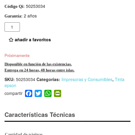
50253034
Código Qi:
2 años
Garantía:
Cantidad
añadir a favoritos
Próximamente
Disponible en función de las existencias.
Entrega en 24 horas, 48 horas entre islas.
SKU:
50253034
Categorías:
Impresoras y Consumibles
,
Tinta
epson
F
T
W
Pr
a
wi
h
in
c
tt
at
tF
e
er
s
ri
Características Técnicas
b
A
e
o
p
n
Cantidad de páginas