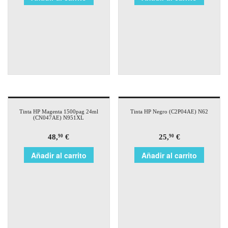
Tinta HP Magenta 1500pag 24ml
Tinta HP Negro (C2P04AE) N62
(CN047AE) N951XL
48,
€
25,
€
90
90
Añadir al carrito
Añadir al carrito