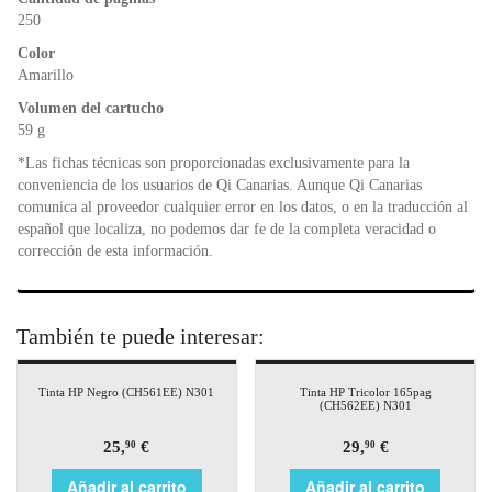
o
p
dl
k
y
250
Color
Amarillo
Volumen del cartucho
59 g
*Las fichas técnicas son proporcionadas exclusivamente para la
conveniencia de los usuarios de Qi Canarias. Aunque Qi Canarias
comunica al proveedor cualquier error en los datos, o en la traducción al
español que localiza, no podemos dar fe de la completa veracidad o
corrección de esta información.
También te puede interesar:
Tinta HP Negro (CH561EE) N301
Tinta HP Tricolor 165pag
(CH562EE) N301
25,
€
29,
€
90
90
Añadir al carrito
Añadir al carrito