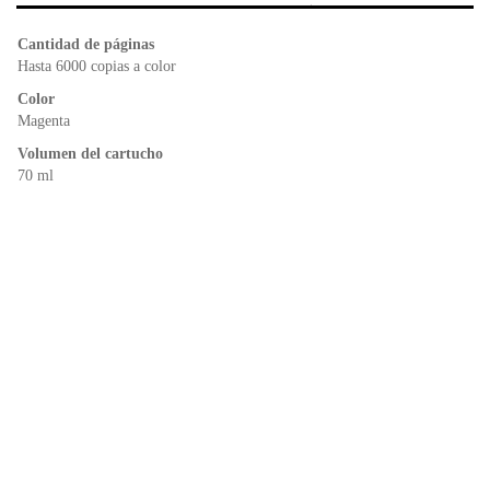
b
A
e
o
p
n
Cantidad de páginas
o
p
dl
Hasta 6000 copias a color
k
y
Color
Magenta
Volumen del cartucho
70 ml