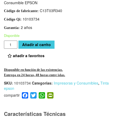
Consumible EPSON
C13T03R340
Código de fabricante:
10103734
Código Qi:
2 años
Garantía:
Disponible
Cantidad
Añadir al carrito
añadir a favoritos
Disponible en función de las existencias.
Entrega en 24 horas, 48 horas entre islas.
SKU:
10103734
Categorías:
Impresoras y Consumibles
,
Tinta
epson
F
T
W
Pr
a
wi
h
in
c
tt
at
tF
e
er
s
ri
Características Técnicas