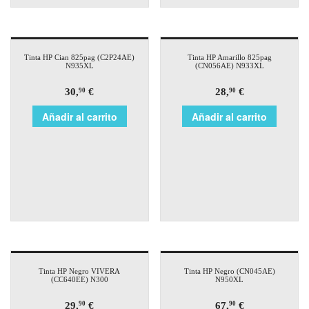
Tinta HP Cian 825pag (C2P24AE)
Tinta HP Amarillo 825pag
N935XL
(CN056AE) N933XL
30,
€
28,
€
90
90
Añadir al carrito
Añadir al carrito
Tinta HP Negro VIVERA
Tinta HP Negro (CN045AE)
(CC640EE) N300
N950XL
29,
€
67,
€
90
90