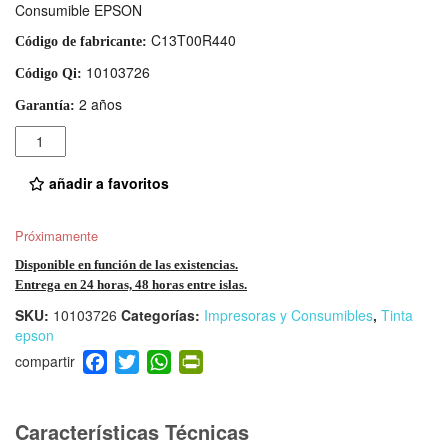
Consumible EPSON
C13T00R440
Código de fabricante:
10103726
Código Qi:
2 años
Garantía:
Cantidad
añadir a favoritos
Próximamente
Disponible en función de las existencias.
Entrega en 24 horas, 48 horas entre islas.
SKU:
10103726
Categorías:
Impresoras y Consumibles
,
Tinta
epson
F
T
W
Pr
a
wi
h
in
c
tt
at
tF
e
er
s
ri
Características Técnicas