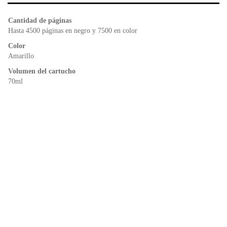
b
A
e
o
p
n
Cantidad de páginas
o
p
dl
Hasta 4500 páginas en negro y 7500 en color
k
y
Color
Amarillo
Volumen del cartucho
70ml