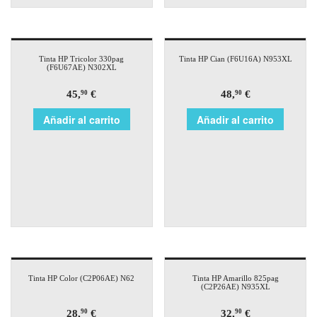
Tinta HP Tricolor 330pag
Tinta HP Cian (F6U16A) N953XL
(F6U67AE) N302XL
45,
€
48,
€
90
90
Añadir al carrito
Añadir al carrito
Tinta HP Color (C2P06AE) N62
Tinta HP Amarillo 825pag
(C2P26AE) N935XL
28,
€
32,
€
90
90