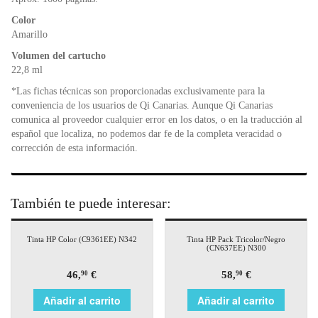
k
y
Color
Amarillo
Volumen del cartucho
22,8 ml
*Las fichas técnicas son proporcionadas exclusivamente para la
conveniencia de los usuarios de Qi Canarias. Aunque Qi Canarias
comunica al proveedor cualquier error en los datos, o en la traducción al
español que localiza, no podemos dar fe de la completa veracidad o
corrección de esta información.
También te puede interesar:
Tinta HP Color (C9361EE) N342
Tinta HP Pack Tricolor/Negro
(CN637EE) N300
46,
€
58,
€
90
90
Añadir al carrito
Añadir al carrito