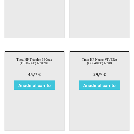
Tinta HP Tricolor 330pag
Tinta HP Negro VIVERA
(F6U67AE) N302XL
(CC640EE) N300
45,
€
29,
€
90
90
Añadir al carrito
Añadir al carrito