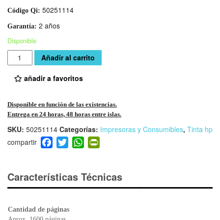
50251114
Código Qi:
2 años
Garantía:
Disponible
Cantidad
Añadir al carrito
añadir a favoritos
Disponible en función de las existencias.
Entrega en 24 horas, 48 horas entre islas.
SKU:
50251114
Categorías:
Impresoras y Consumibles
,
Tinta hp
F
T
W
Pr
a
wi
h
in
c
tt
at
tF
e
er
s
ri
Características Técnicas
b
A
e
o
p
n
o
p
dl
Cantidad de páginas
Aprox. 1600 páginas.