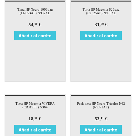
Tinta HP Negro 1000pag
Tinta HP Magenta 825pag
(CN053AE) N932XL
(C2P25AE) N935XL
54,
€
31,
€
90
90
Añadir al carrito
Añadir al carrito
Tinta HP Magenta VIVERA
Pack tinta HP Negro/Tricolor N62
(CB319EE) N364
(N9J71AE)
18,
€
53,
€
90
11
Añadir al carrito
Añadir al carrito