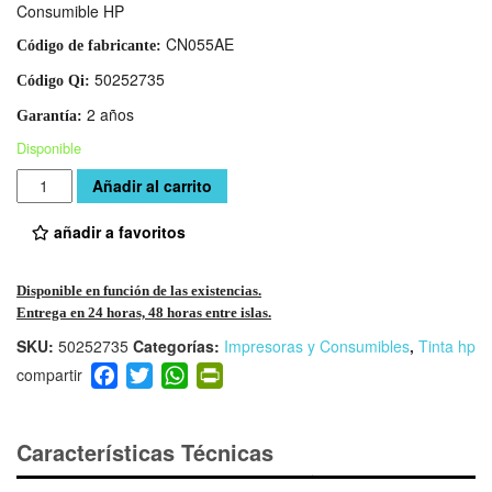
Consumible HP
CN055AE
Código de fabricante:
50252735
Código Qi:
2 años
Garantía:
Disponible
Cantidad
Añadir al carrito
añadir a favoritos
Disponible en función de las existencias.
Entrega en 24 horas, 48 horas entre islas.
SKU:
50252735
Categorías:
Impresoras y Consumibles
,
Tinta hp
F
T
W
Pr
a
wi
h
in
c
tt
at
tF
e
er
s
ri
Características Técnicas
b
A
e