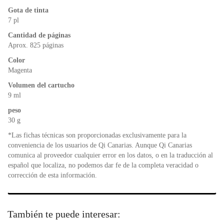
o
p
n
Gota de tinta
o
p
dl
7 pl
k
y
Cantidad de páginas
Aprox. 825 páginas
Color
Magenta
Volumen del cartucho
9 ml
peso
30 g
*Las fichas técnicas son proporcionadas exclusivamente para la
conveniencia de los usuarios de Qi Canarias. Aunque Qi Canarias
comunica al proveedor cualquier error en los datos, o en la traducción al
español que localiza, no podemos dar fe de la completa veracidad o
corrección de esta información.
También te puede interesar: