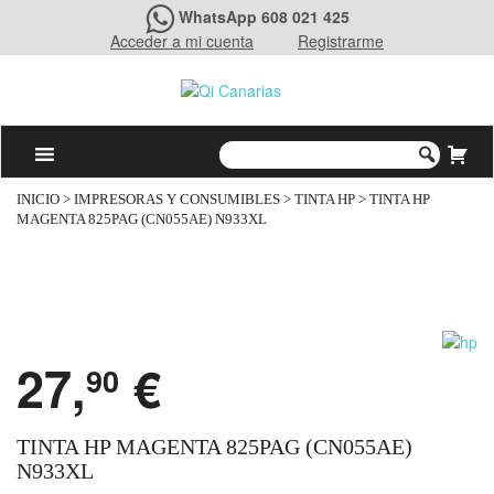
WhatsApp 608 021 425
Acceder a mi cuenta
Registrarme
INICIO
>
IMPRESORAS Y CONSUMIBLES
>
TINTA HP
> TINTA HP
MAGENTA 825PAG (CN055AE) N933XL
27,
€
90
TINTA HP MAGENTA 825PAG (CN055AE)
N933XL