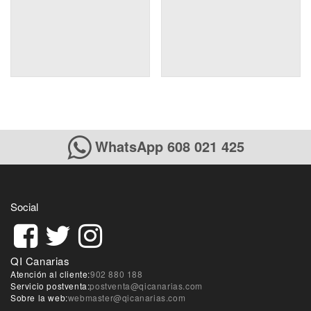
WhatsApp 608 021 425
Social
QI Canarias
Atención al cliente:
902 880 188
Servicio postventa:
postventa@qicanarias.com
Sobre la web:
webmaster@qicanarias.com