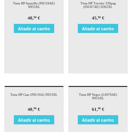
Tinta HP Amarillo (F6U18AE)
Tinta HP Tricolor 330pag
N953XL
(F6U67AE) N302XL
48,
€
45,
€
90
90
Añadir al carrito
Añadir al carrito
Tinta HP Cian (F6U16A) N953XL
Tinta HP Negro (L0S70AE)
N953XL
48,
€
61,
€
90
90
Añadir al carrito
Añadir al carrito