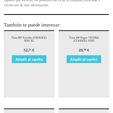
español que localiza, no podemos dar fe de la completa veracidad o
corrección de esta información.
También te puede interesar:
Tinta HP Tricolor (CH564EE)
Tinta HP Negro VIVERA
N301XL
(CC640EE) N300
52,
€
29,
€
11
90
Añadir al carrito
Añadir al carrito