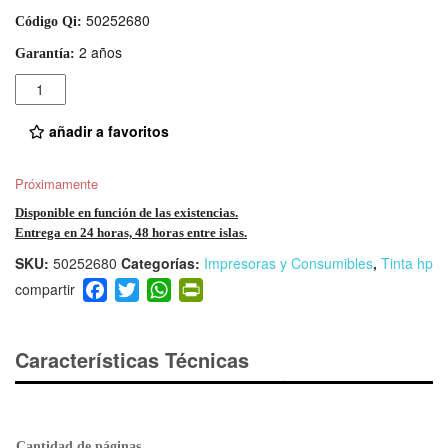
50252680
Código Qi:
2 años
Garantía:
Cantidad
añadir a favoritos
Próximamente
Disponible en función de las existencias.
Entrega en 24 horas, 48 horas entre islas.
SKU:
50252680
Categorías:
Impresoras y Consumibles
,
Tinta hp
F
T
W
Pr
a
wi
h
in
c
tt
at
tF
e
er
s
ri
Características Técnicas
b
A
e
o
p
n
o
p
dl
Cantidad de páginas