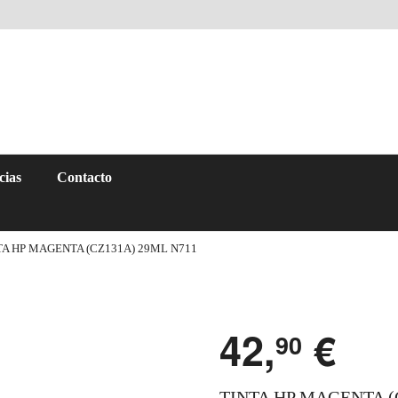
cias
Contacto
TA HP MAGENTA (CZ131A) 29ML N711
42,
€
90
TINTA HP MAGENTA (