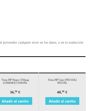
l
 proveedor cualquier error en los datos, o en la traducción
Tinta HP Negro 550pag
Tinta HP Cian (F6U16A)
(CN684EE) N364XL
N953XL
36,
€
48,
€
90
90
Añadir al carrito
Añadir al carrito