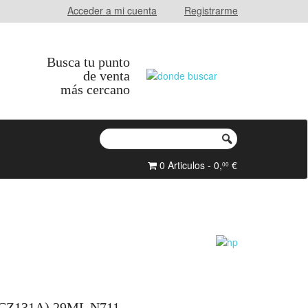
Acceder a mi cuenta
Registrarme
Busca tu punto
de venta
más cercano
0 Articulos - 0,
€
00
CZ131A) 29ML N711