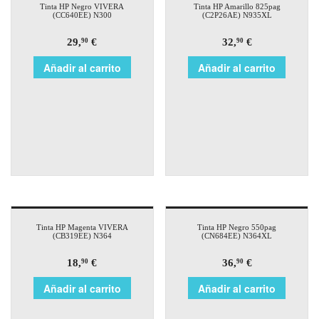
Tinta HP Negro VIVERA
Tinta HP Amarillo 825pag
(CC640EE) N300
(C2P26AE) N935XL
29,
€
32,
€
90
90
Añadir al carrito
Añadir al carrito
Tinta HP Magenta VIVERA
Tinta HP Negro 550pag
(CB319EE) N364
(CN684EE) N364XL
18,
€
36,
€
90
90
Añadir al carrito
Añadir al carrito