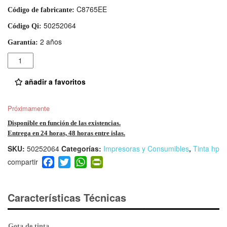
C8765EE
Código de fabricante:
50252064
Código Qi:
2 años
Garantía:
Cantidad
añadir a favoritos
Próximamente
Disponible en función de las existencias.
Entrega en 24 horas, 48 horas entre islas.
SKU:
50252064
Categorías:
Impresoras y Consumibles
,
Tinta hp
F
T
W
Pr
a
wi
h
in
c
tt
at
tF
e
er
s
ri
Características Técnicas
b
A
e
o
p
n
Gota de tinta