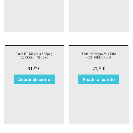
Tinta HP Magenta 825pag
Tinta HP Negro VIVERA
(C2P25AE) N935XL
(CB316EE) N364
31,
€
21,
€
90
11
Añadir al carrito
Añadir al carrito