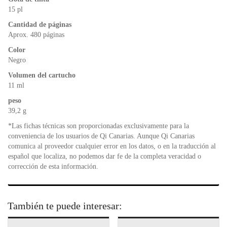
o
p
dl
15 pl
k
y
Cantidad de páginas
Aprox. 480 páginas
Color
Negro
Volumen del cartucho
11 ml
peso
39,2 g
*Las fichas técnicas son proporcionadas exclusivamente para la
conveniencia de los usuarios de Qi Canarias. Aunque Qi Canarias
comunica al proveedor cualquier error en los datos, o en la traducción al
español que localiza, no podemos dar fe de la completa veracidad o
corrección de esta información.
También te puede interesar: