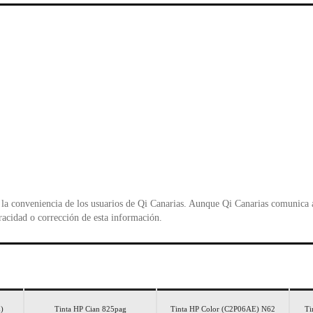
b
A
e
o
p
n
o
p
d
k
y
la conveniencia de los usuarios de Qi Canarias. Aunque Qi Canarias comunica al
racidad o corrección de esta información.
)
Tinta HP Cian 825pag
Tinta HP Color (C2P06AE) N62
Ti