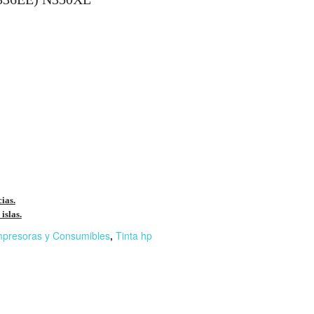
cias.
islas.
mpresoras y Consumibles
,
Tinta hp
r
n
F