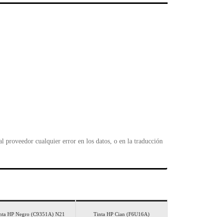
l
 proveedor cualquier error en los datos, o en la traducción
nta HP Negro (C9351A) N21
Tinta HP Cian (F6U16A)