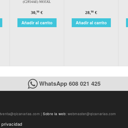
(C2P24AE) N935XL
30,
€
28,
€
90
90
Añadir al carrito
Añadir al carrito
WhatsApp 608 021 425
tventa@qicanarias.com
|
Sobre la web:
webmaster@qicanarias.com
e privacidad