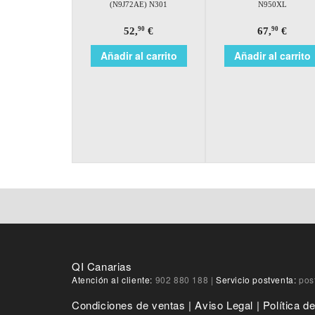
(N9J72AE) N301
N950XL
52,
€
67,
€
90
90
Añadir al carrito
Añadir al carrito
QI Canarias
Atención al cliente:
902 880 188
|
Servicio postventa:
pos
Condiciones de ventas
|
Aviso Legal
|
Política d