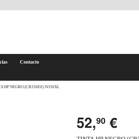
cias
Contacto
TA HP NEGRO (CB336EE) N350XL
52,
€
90
TINTA HP NEGRO (CB