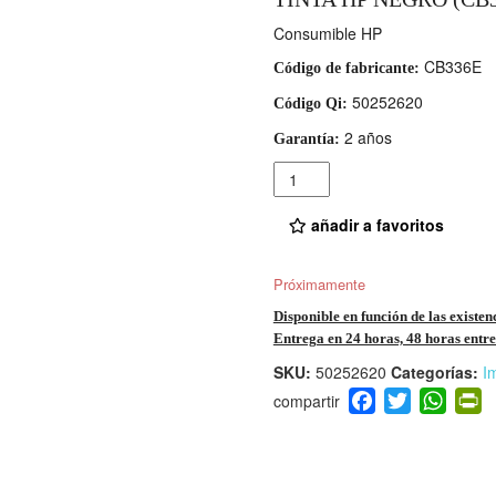
Consumible HP
CB336E
Código de fabricante:
50252620
Código Qi:
2 años
Garantía:
Cantidad
añadir a favoritos
Próximamente
Disponible en función de las existen
Entrega en 24 horas, 48 horas entre 
SKU:
50252620
Categorías:
I
F
T
W
P
a
wi
h
i
c
tt
at
t
e
er
s
ri