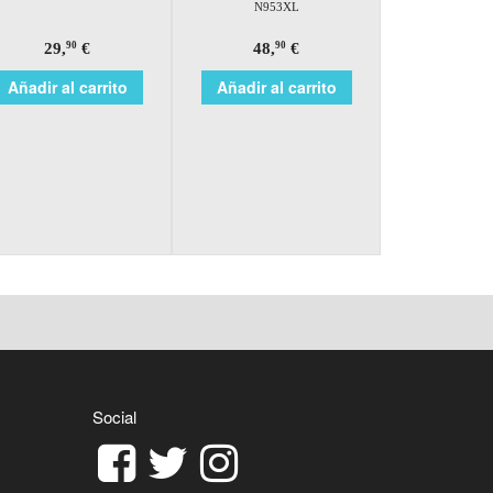
N953XL
29,
€
48,
€
90
90
Añadir al carrito
Añadir al carrito
Social