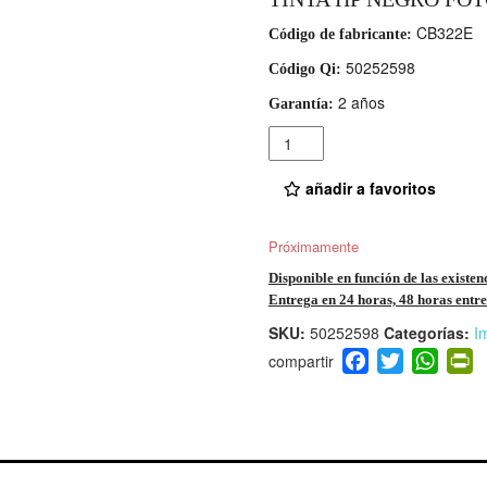
CB322E
Código de fabricante:
50252598
Código Qi:
2 años
Garantía:
Cantidad
añadir a favoritos
Próximamente
Disponible en función de las existen
Entrega en 24 horas, 48 horas entre 
SKU:
50252598
Categorías:
I
F
T
W
P
a
wi
h
i
c
tt
at
t
e
er
s
ri
b
A
e