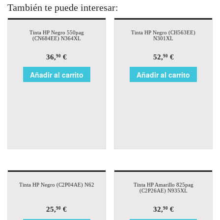
También te puede interesar:
Tinta HP Negro 550pag
Tinta HP Negro (CH563EE)
(CN684EE) N364XL
N301XL
36,
€
52,
€
90
90
Añadir al carrito
Añadir al carrito
Tinta HP Negro (C2P04AE) N62
Tinta HP Amarillo 825pag
(C2P26AE) N935XL
25,
€
32,
€
90
90