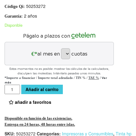
50253272
Código Qi:
2 años
Garantía:
Disponible
Págalo a plazos con
€*
al mes en
cuotas
Estos momentos no es posible mostrar los cálculos de la calculadora,
disculpen las molestias. Inténtelo pasados unos minutos.
Ver
*Importe a financiar
/
Importe total adeudado
/
TIN
%
/
TAE
%
/
más
Cantidad
Añadir al carrito
añadir a favoritos
Disponible en función de las existencias.
Entrega en 24 horas, 48 horas entre islas.
SKU:
50253272
Categorías:
Impresoras y Consumibles
,
Tinta hp