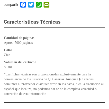
F
T
W
Pr
a
wi
h
in
c
tt
at
tF
e
er
s
ri
Características Técnicas
b
A
e
o
p
n
o
p
dl
Cantidad de páginas
k
y
Aprox. 7000 páginas.
Color
Cian
Volumen del cartucho
86 ml
*Las fichas técnicas son proporcionadas exclusivamente para la
conveniencia de los usuarios de Qi Canarias. Aunque Qi Canarias
comunica al proveedor cualquier error en los datos, o en la traducción al
español que localiza, no podemos dar fe de la completa veracidad o
corrección de esta información.