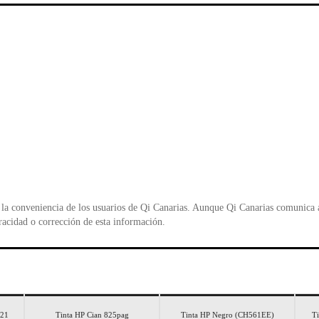
b
A
e
o
p
n
o
p
d
k
y
la conveniencia de los usuarios de Qi Canarias. Aunque Qi Canarias comunica al
racidad o corrección de esta información.
N21
Tinta HP Cian 825pag
Tinta HP Negro (CH561EE)
T