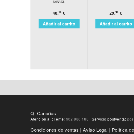
N953XL
48,
€
29,
€
90
90
Añadir al carrito
Añadir al carrito
QI Canarias
Atención al cliente:
902 880 188
|
Servicio postventa:
pos
Condiciones de ventas
|
Aviso Legal
|
Política d