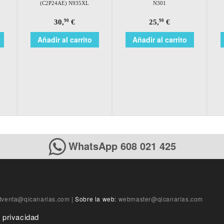
(C2P24AE) N935XL
N301
30,
€
25,
€
90
90
Añadir al carrito
Añadir al carrito
WhatsApp 608 021 425
tventa@qicanarias.com
|
Sobre la web:
webmaster@qicanarias.com
e privacidad