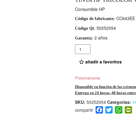
Consumible HP
CC643EE
Código de fabricante:
50252054
Código Qi:
2 años
Garantía:
Cantidad
añadir a favoritos
Próximamente
Disponible en función de las existen
Entrega en 24 horas, 48 horas entre 
SKU:
50252054
Categorías:
I
F
T
W
P
a
wi
h
i
c
tt
at
t
e
er
s
ri