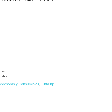
cias.
islas.
mpresoras y Consumibles
,
Tinta hp
r
n
F