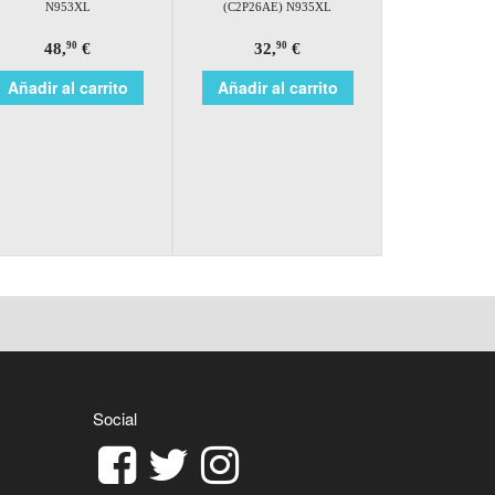
N953XL
(C2P26AE) N935XL
48,
€
32,
€
90
90
Añadir al carrito
Añadir al carrito
Social