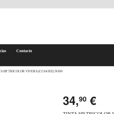
cias
Contacto
TA HP TRICOLOR VIVERA (CC643EE) N300
34,
€
90
TINTA HP TRICOLOR 