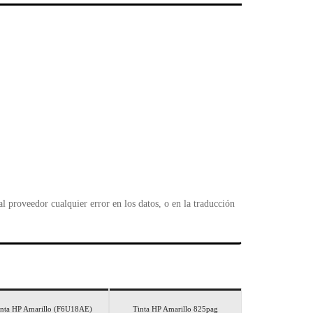
l
 proveedor cualquier error en los datos, o en la traducción
inta HP Amarillo (F6U18AE)
Tinta HP Amarillo 825pag