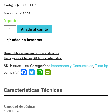
50351159
Código Qi:
2 años
Garantía:
Disponible
Cantidad
Añadir al carrito
añadir a favoritos
Disponible en función de las existencias.
Entrega en 24 horas, 48 horas entre islas.
SKU:
50351159
Categorías:
Impresoras y Consumibles
,
Tinta hp
F
T
W
Pr
a
wi
h
in
c
tt
at
tF
e
er
s
ri
Características Técnicas
b
A
e
o
p
n
o
p
dl
Cantidad de páginas
1600 hojas