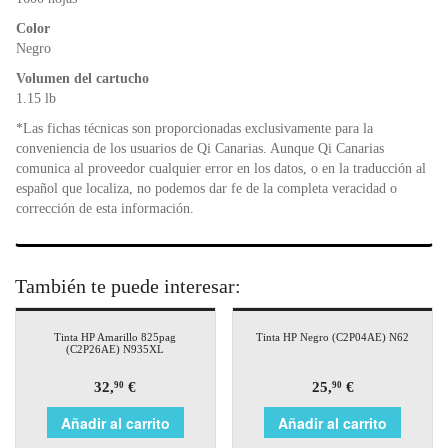
k
y
Color
Negro
Volumen del cartucho
1.15 lb
*Las fichas técnicas son proporcionadas exclusivamente para la
conveniencia de los usuarios de Qi Canarias. Aunque Qi Canarias
comunica al proveedor cualquier error en los datos, o en la traducción al
español que localiza, no podemos dar fe de la completa veracidad o
corrección de esta información.
También te puede interesar:
Tinta HP Amarillo 825pag
Tinta HP Negro (C2P04AE) N62
(C2P26AE) N935XL
32,
€
25,
€
90
90
Añadir al carrito
Añadir al carrito