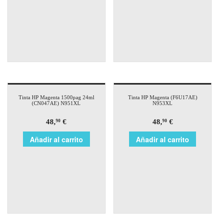
Tinta HP Magenta 1500pag 24ml
Tinta HP Magenta (F6U17AE)
(CN047AE) N951XL
N953XL
48,
€
48,
€
90
90
Añadir al carrito
Añadir al carrito