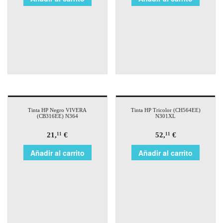
Tinta HP Negro VIVERA
Tinta HP Tricolor (CH564EE)
(CB316EE) N364
N301XL
21,
€
52,
€
11
11
Añadir al carrito
Añadir al carrito