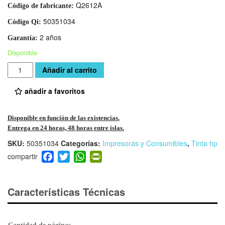
Q2612A
Código de fabricante:
50351034
Código Qi:
2 años
Garantía:
Disponible
Cantidad
Añadir al carrito
añadir a favoritos
Disponible en función de las existencias.
Entrega en 24 horas, 48 horas entre islas.
SKU:
50351034
Categorías:
Impresoras y Consumibles
,
Tinta hp
F
T
W
Pr
a
wi
h
in
c
tt
at
tF
e
er
s
ri
Características Técnicas
b
A
e
o
p
n