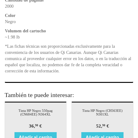
o
p
dl
Cantidad de páginas
k
y
2000
Color
Negro
Volumen del cartucho
~1.98 lb
*Las fichas técnicas son proporcionadas exclusivamente para la
conveniencia de los usuarios de Qi Canarias. Aunque Qi Canarias
comunica al proveedor cualquier error en los datos, o en la traducción al
español que localiza, no podemos dar fe de la completa veracidad o
corrección de esta información.
También te puede interesar:
Tinta HP Negro 550pag
Tinta HP Negro (CH563EE)
(CN684EE) N364XL
N301XL
36,
€
52,
€
90
90
Añadir al carrito
Añadir al carrito