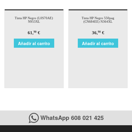
Tinta HP Negro (L0S70AE)
Tinta HP Negro 550pag
N953XL
(CN684EE) N364XL
61,
€
36,
€
90
90
Añadir al carrito
Añadir al carrito
WhatsApp 608 021 425