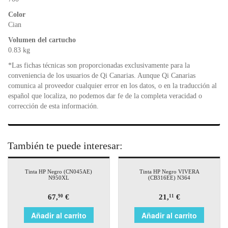
k
y
Color
Cian
Volumen del cartucho
0.83 kg
*Las fichas técnicas son proporcionadas exclusivamente para la
conveniencia de los usuarios de Qi Canarias. Aunque Qi Canarias
comunica al proveedor cualquier error en los datos, o en la traducción al
español que localiza, no podemos dar fe de la completa veracidad o
corrección de esta información.
También te puede interesar:
Tinta HP Negro (CN045AE)
Tinta HP Negro VIVERA
N950XL
(CB316EE) N364
67,
€
21,
€
90
11
Añadir al carrito
Añadir al carrito