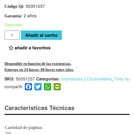
50351237
Código Qi:
2 años
Garantía:
Disponible
Cantidad
Añadir al carrito
añadir a favoritos
Disponible en función de las existencias.
Entrega en 24 horas, 48 horas entre islas.
SKU:
50351237
Categorías:
Impresoras y Consumibles
,
Tinta hp
F
T
W
Pr
a
wi
h
in
c
tt
at
tF
e
er
s
ri
Características Técnicas
b
A
e
o
p
n
o
p
dl
Cantidad de páginas
700