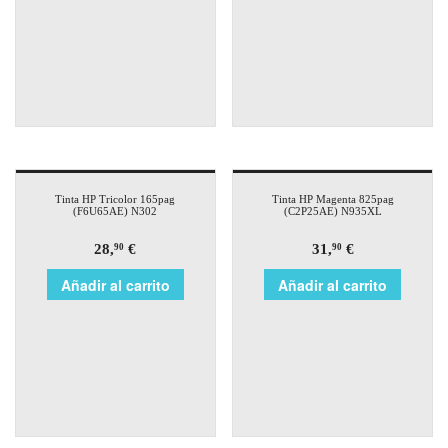
Tinta HP Tricolor 165pag
Tinta HP Magenta 825pag
(F6U65AE) N302
(C2P25AE) N935XL
28,
€
31,
€
90
90
Añadir al carrito
Añadir al carrito