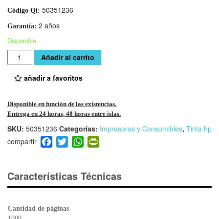
50351236
Código Qi:
2 años
Garantía:
Disponible
Cantidad
Añadir al carrito
añadir a favoritos
Disponible en función de las existencias.
Entrega en 24 horas, 48 horas entre islas.
SKU:
50351236
Categorías:
Impresoras y Consumibles
,
Tinta hp
F
T
W
Pr
a
wi
h
in
c
tt
at
tF
e
er
s
ri
Características Técnicas
b
A
e
o
p
n
o
p
dl
Cantidad de páginas
1000