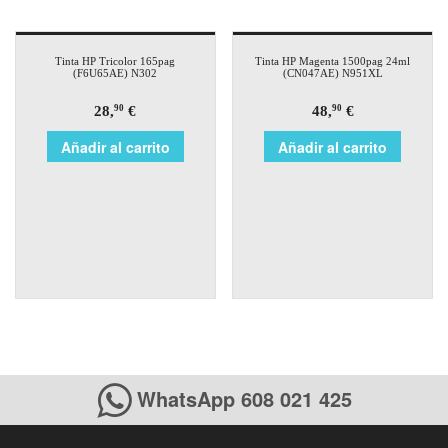
Tinta HP Tricolor 165pag
Tinta HP Magenta 1500pag 24ml
(F6U65AE) N302
(CN047AE) N951XL
28,
€
48,
€
90
90
Añadir al carrito
Añadir al carrito
WhatsApp 608 021 425