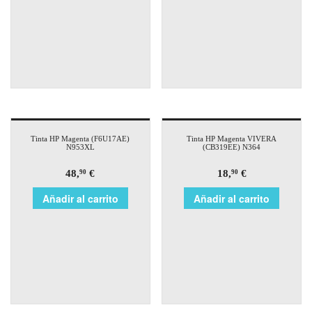
Tinta HP Magenta (F6U17AE)
Tinta HP Magenta VIVERA
N953XL
(CB319EE) N364
48,
€
18,
€
90
90
Añadir al carrito
Añadir al carrito