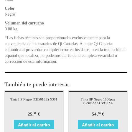
k
y
Color
Negro
Volumen del cartucho
0.88 kg
*Las fichas técnicas son proporcionadas exclusivamente para la
conveniencia de los usuarios de Qi Canarias. Aunque Qi Canarias
comunica al proveedor cualquier error en los datos, o en la traducción al
español que localiza, no podemos dar fe de la completa veracidad o
corrección de esta información.
También te puede interesar:
Tinta HP Negro (CH561EE) N301
Tinta HP Negro 1000pag
(CN053AE) N932XL
25,
€
54,
€
90
90
Añadir al carrito
Añadir al carrito