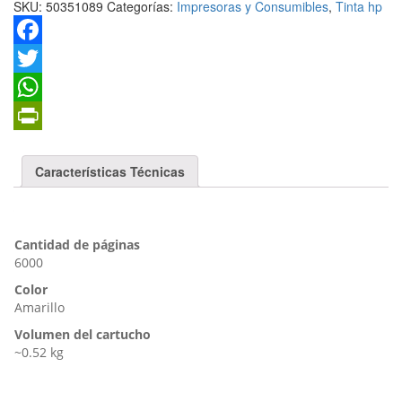
SKU:
50351089
Categorías:
Impresoras y Consumibles
,
Tinta hp
F
a
T
c
w
W
e
i
h
P
Características Técnicas
b
t
a
r
o
t
t
i
o
e
s
n
Cantidad de páginas
k
r
A
t
6000
p
F
Color
Amarillo
p
r
Volumen del cartucho
i
~0.52 kg
e