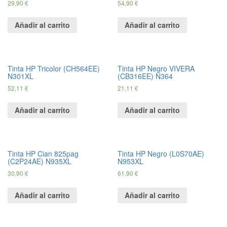
29,
90
€
54,
90
€
Añadir al carrito
Añadir al carrito
Tinta HP Tricolor (CH564EE)
Tinta HP Negro VIVERA
N301XL
(CB316EE) N364
52,
11
€
21,
11
€
Añadir al carrito
Añadir al carrito
Tinta HP Cian 825pag
Tinta HP Negro (L0S70AE)
(C2P24AE) N935XL
N953XL
30,
90
€
61,
90
€
Añadir al carrito
Añadir al carrito