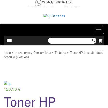
WhatsApp 608 021 425
Acceder a mi cuenta
Registrarme
T
o
g
g
l
Inicio
>
Impresoras y Consumibles
>
Tinta hp
> Toner HP LaserJet 4500
e
Amarillo (C4194A)
n
a
v
i
g
a
t
128,
90
€
i
Toner HP
o
n