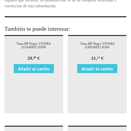
español que localiza, no podemos dar fe de la completa veracidad o
corrección de esta información.
También te puede interesar:
Tinta HP Negro VIVERA
Tinta HP Negro VIVERA
(CC640EE) N300
(CB316EE) N364
29,
€
21,
€
90
11
Añadir al carrito
Añadir al carrito