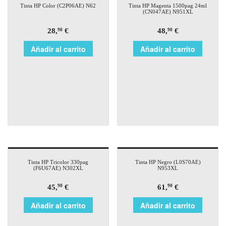
Tinta HP Color (C2P06AE) N62
Tinta HP Magenta 1500pag 24ml
(CN047AE) N951XL
28,
€
48,
€
90
90
Añadir al carrito
Añadir al carrito
Tinta HP Tricolor 330pag
Tinta HP Negro (L0S70AE)
(F6U67AE) N302XL
N953XL
45,
€
61,
€
90
90
Añadir al carrito
Añadir al carrito