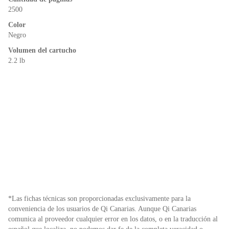
k
y
2500
Color
Negro
Volumen del cartucho
2.2 lb
*Las fichas técnicas son proporcionadas exclusivamente para la
conveniencia de los usuarios de Qi Canarias. Aunque Qi Canarias
comunica al proveedor cualquier error en los datos, o en la traducción al