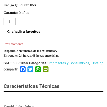
50351056
Código Qi:
2 años
Garantía:
Cantidad
añadir a favoritos
Próximamente
Disponible en función de las existencias.
Entrega en 24 horas, 48 horas entre islas.
SKU:
50351056
Categorías:
Impresoras y Consumibles
,
Tinta hp
F
T
W
Pr
a
wi
h
in
c
tt
at
tF
e
er
s
ri
Características Técnicas
b
A
e
o
p
n
o
p
dl
Cantidad de páginas