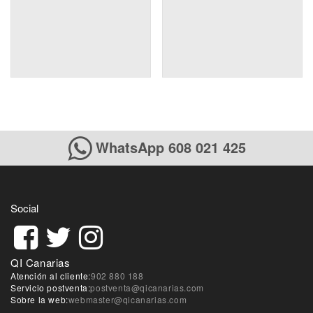
WhatsApp 608 021 425
Social
QI Canarias
Atención al cliente:
902 880 188
Servicio postventa:
postventa@qicanarias.com
Sobre la web:
webmaster@qicanarias.com