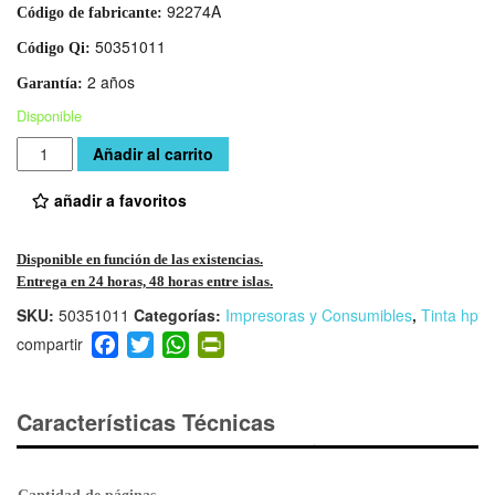
92274A
Código de fabricante:
50351011
Código Qi:
2 años
Garantía:
Disponible
Cantidad
Añadir al carrito
añadir a favoritos
Disponible en función de las existencias.
Entrega en 24 horas, 48 horas entre islas.
SKU:
50351011
Categorías:
Impresoras y Consumibles
,
Tinta hp
F
T
W
Pr
a
wi
h
in
c
tt
at
tF
e
er
s
ri
Características Técnicas
b
A
e
o
p
n