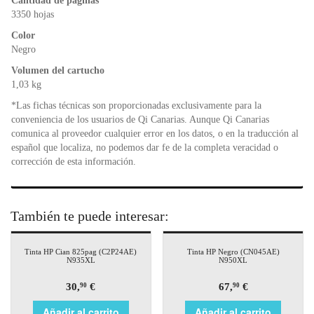
o
p
dl
Cantidad de páginas
k
y
3350 hojas
Color
Negro
Volumen del cartucho
1,03 kg
*Las fichas técnicas son proporcionadas exclusivamente para la
conveniencia de los usuarios de Qi Canarias. Aunque Qi Canarias
comunica al proveedor cualquier error en los datos, o en la traducción al
español que localiza, no podemos dar fe de la completa veracidad o
corrección de esta información.
También te puede interesar:
Tinta HP Cian 825pag (C2P24AE)
Tinta HP Negro (CN045AE)
N935XL
N950XL
30,
€
67,
€
90
90
Añadir al carrito
Añadir al carrito