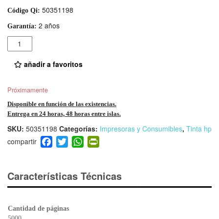
50351198
Código Qi:
2 años
Garantía:
Cantidad
añadir a favoritos
Próximamente
Disponible en función de las existencias.
Entrega en 24 horas, 48 horas entre islas.
SKU:
50351198
Categorías:
Impresoras y Consumibles
,
Tinta hp
F
T
W
Pr
a
wi
h
in
c
tt
at
tF
e
er
s
ri
Características Técnicas
b
A
e
o
p
n
o
p
dl
Cantidad de páginas
5000