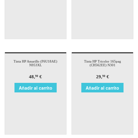
Tinta HP Amarillo (F6U18AE)
Tinta HP Tricolor 165pag
N953XL
(CH562EE) N301
48,
€
29,
€
90
90
Añadir al carrito
Añadir al carrito