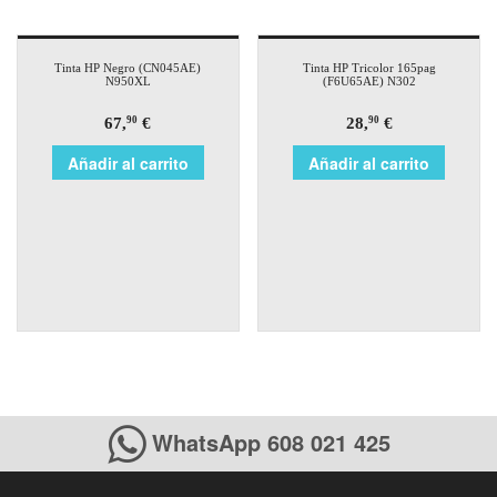
Tinta HP Negro (CN045AE)
Tinta HP Tricolor 165pag
N950XL
(F6U65AE) N302
67,
€
28,
€
90
90
Añadir al carrito
Añadir al carrito
WhatsApp 608 021 425