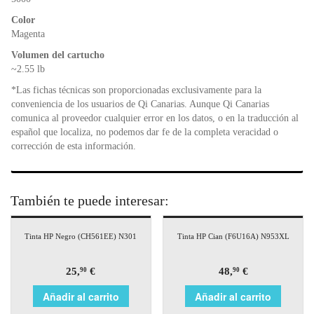
k
y
Color
Magenta
Volumen del cartucho
~2.55 lb
*Las fichas técnicas son proporcionadas exclusivamente para la
conveniencia de los usuarios de Qi Canarias. Aunque Qi Canarias
comunica al proveedor cualquier error en los datos, o en la traducción al
español que localiza, no podemos dar fe de la completa veracidad o
corrección de esta información.
También te puede interesar:
Tinta HP Negro (CH561EE) N301
Tinta HP Cian (F6U16A) N953XL
25,
€
48,
€
90
90
Añadir al carrito
Añadir al carrito