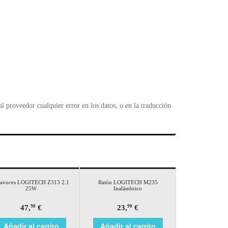
 proveedor cualquier error en los datos, o en la traducción
tavoces LOGITECH Z313 2.1
Ratón LOGITECH M235
25W
Inalámbrico
47,
€
23,
€
90
90
Añadir al carrito
Añadir al carrito