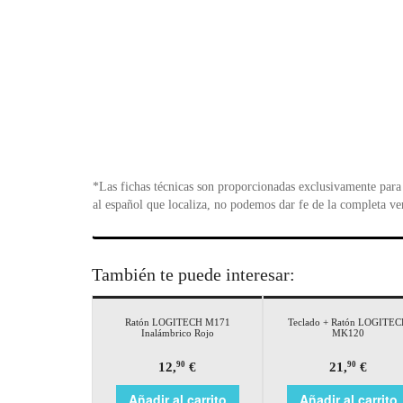
*Las fichas técnicas son proporcionadas exclusivamente para 
al español que localiza, no podemos dar fe de la completa ve
También te puede interesar:
Ratón LOGITECH M171
Teclado + Ratón LOGITE
Inalámbrico Rojo
MK120
12,
€
21,
€
90
90
Añadir al carrito
Añadir al carrito