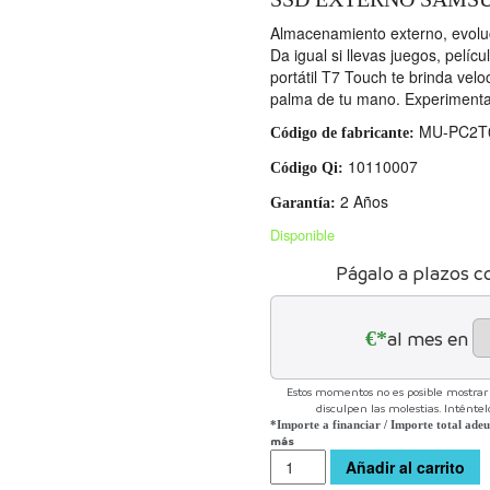
Almacenamiento externo, evol
Da igual si llevas juegos, pelíc
portátil T7 Touch te brinda vel
palma de tu mano. Experimenta 
MU-PC2T
Código de fabricante:
10110007
Código Qi:
2 Años
Garantía:
Disponible
Págalo a plazos c
€*
al mes en
Estos momentos no es posible mostrar l
disculpen las molestias. Inténte
*Importe a financiar
/
Importe total ade
más
Cantidad
Añadir al carrito