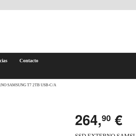
cias
Contacto
RNO SAMSUNG T7 2TB USB-C/A
264,
€
90
SSD EXTERNO SAMSU