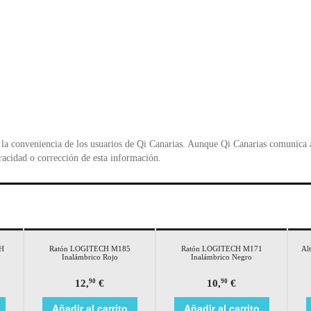
la conveniencia de los usuarios de Qi Canarias. Aunque Qi Canarias comunica al
racidad o corrección de esta información.
CH
Ratón LOGITECH M185
Ratón LOGITECH M171
Al
Inalámbrico Rojo
Inalámbrico Negro
12,
€
10,
€
90
90
Añadir al carrito
Añadir al carrito