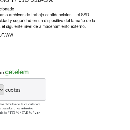
ucionado
ulas o archivos de trabajo confidenciales… el SSD
ocidad y seguridad en un dispositivo del tamaño de la
el siguiente nivel de almacenamiento externo.
0T/WW
on
cuotas
os cálculos de la calculadora,
lo pasados unos minutos.
Ver
udado
/
TIN
%
/
TAE
%
/