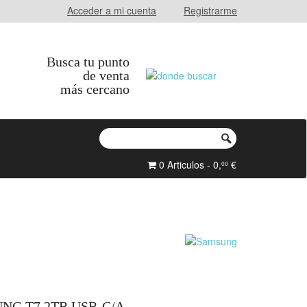
Acceder a mi cuenta
Registrarme
Busca tu punto
de venta
más cercano
0 Articulos - 0,
€
00
NG T7 2TB USB-C/A