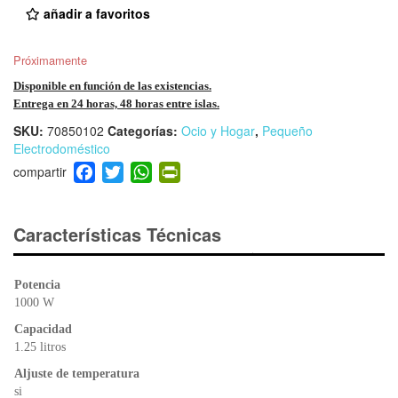
añadir a favoritos
Próximamente
Disponible en función de las existencias.
Entrega en 24 horas, 48 horas entre islas.
SKU:
70850102
Categorías:
Ocio y Hogar
,
Pequeño
Electrodoméstico
F
T
W
Pr
a
wi
h
in
c
tt
at
tF
e
er
s
ri
Características Técnicas
b
A
e
o
p
n
Potencia
o
p
dl
1000 W
k
y
Capacidad
1.25 litros
Aljuste de temperatura
si