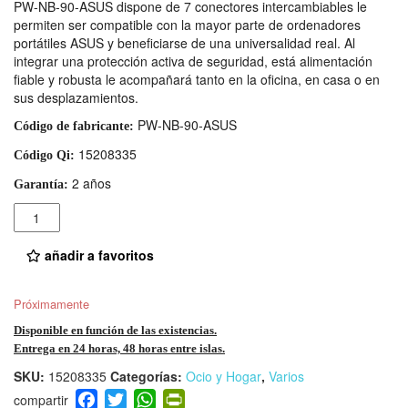
PW-NB-90-ASUS dispone de 7 conectores intercambiables le
permiten ser compatible con la mayor parte de ordenadores
portátiles ASUS y beneficiarse de una universalidad real. Al
integrar una protección activa de seguridad, está alimentación
fiable y robusta le acompañará tanto en la oficina, en casa o en
sus desplazamientos.
PW-NB-90-ASUS
Código de fabricante:
15208335
Código Qi:
2 años
Garantía:
Cantidad
añadir a favoritos
Próximamente
Disponible en función de las existencias.
Entrega en 24 horas, 48 horas entre islas.
SKU:
15208335
Categorías:
Ocio y Hogar
,
Varios
F
T
W
Pr