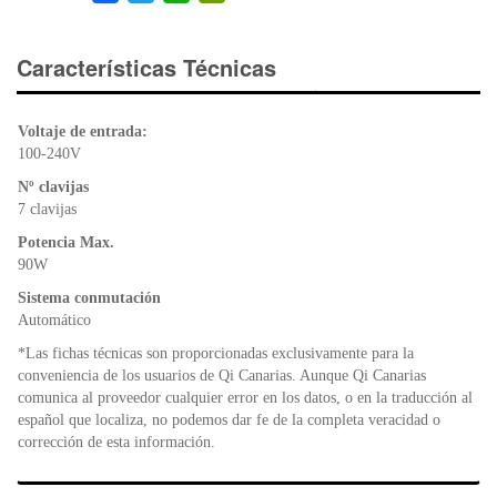
a
wi
h
in
c
tt
at
tF
e
er
s
ri
Características Técnicas
b
A
e
o
p
n
Voltaje de entrada:
o
p
dl
100-240V
k
y
Nº clavijas
7 clavijas
Potencia Max.
90W
Sistema conmutación
Automático
*Las fichas técnicas son proporcionadas exclusivamente para la
conveniencia de los usuarios de Qi Canarias. Aunque Qi Canarias
comunica al proveedor cualquier error en los datos, o en la traducción al
español que localiza, no podemos dar fe de la completa veracidad o
corrección de esta información.