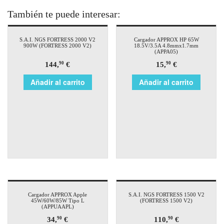
También te puede interesar:
S.A.I. NGS FORTRESS 2000 V2
Cargador APPROX HP 65W
900W (FORTRESS 2000 V2)
18.5V/3.5A 4.8mmx1.7mm
(APPA05)
144,
€
15,
€
90
90
Añadir al carrito
Añadir al carrito
Cargador APPROX Apple
S.A.I. NGS FORTRESS 1500 V2
45W/60W/85W Tipo L
(FORTRESS 1500 V2)
(APPUAAPL)
34,
€
110,
€
90
90