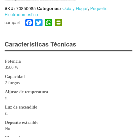
SKU:
70850085
Categorías:
Ocio y Hogar
,
Pequeño
Electrodoméstico
F
T
W
Pr
a
wi
h
in
c
tt
at
tF
e
er
s
ri
Características Técnicas
b
A
e
o
p
n
Potencia
o
p
dl
3500 W
k
y
Capacidad
2 fuegos
Aljuste de temperatura
si
Luz de encendido
si
Depósito extraíble
No