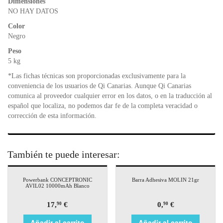
Dimensiones
NO HAY DATOS
Color
Negro
Peso
5 kg
*Las fichas técnicas son proporcionadas exclusivamente para la
conveniencia de los usuarios de Qi Canarias. Aunque Qi Canarias
comunica al proveedor cualquier error en los datos, o en la traducción al
español que localiza, no podemos dar fe de la completa veracidad o
corrección de esta información.
También te puede interesar:
Powerbank CONCEPTRONIC
Barra Adhesiva MOLIN 21gr
AVIL02 10000mAh Blanco
17,
€
0,
€
90
90
Añadir al carrito
Añadir al carrito