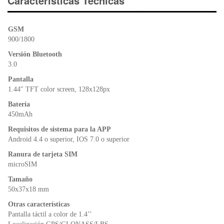
e
er
s
ri
Características Técnicas
b
A
e
o
p
n
GSM
o
p
dl
900/1800
k
y
Versión Bluetooth
3.0
Pantalla
1.44″ TFT color screen, 128x128px
Batería
450mAh
Requisitos de sistema para la APP
Android 4.4 o superior, IOS 7.0 o superior
Ranura de tarjeta SIM
microSIM
Tamaño
50x37x18 mm
Otras características
Pantalla táctil a color de 1.4’’