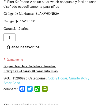
El Elari KidPhone 2 es un smartwatch asequible y fácil de usar
diseñado específicamente para niños
ELAKPHONE2A
Código de fabricante:
15206998
Código Qi:
2 años
Garantía:
Cantidad
añadir a favoritos
Próximamente
Disponible en función de las existencias.
Entrega en 24 horas, 48 horas entre islas.
SKU:
15206998
Categorías:
Ocio y Hogar
,
Smartwatch y
SmartBand
F
T
W
Pr
a
wi
h
in
c
tt
at
tF