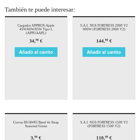
También te puede interesar:
Cargador APPROX Apple
S.A.I. NGS FORTRESS 2000 V2
45W/60W/85W Tipo L
900W (FORTRESS 2000 V2)
(APPUAAPL)
34,
€
144,
€
90
90
Añadir al carrito
Añadir al carrito
Correa HUAWEI Band 4e Strap
S.A.I. NGS FORTRESS 1500 V2
Seaweed Green
(FORTRESS 1500 V2)
3,
€
110,
€
90
90