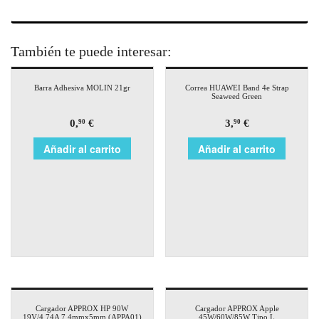
También te puede interesar:
Barra Adhesiva MOLIN 21gr
Correa HUAWEI Band 4e Strap
Seaweed Green
0,
€
3,
€
90
90
Añadir al carrito
Añadir al carrito
Cargador APPROX HP 90W
Cargador APPROX Apple
19V/4.74A 7.4mmx5mm (APPA01)
45W/60W/85W Tipo L