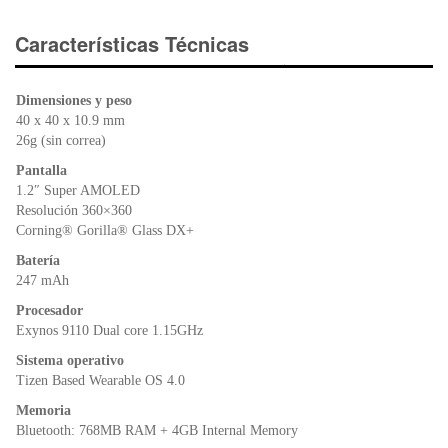
c
tt
at
tF
e
er
s
ri
Características Técnicas
b
A
e
o
p
n
Dimensiones y peso
o
p
dl
40 x 40 x 10.9 mm
k
y
26g (sin correa)
Pantalla
1.2″ Super AMOLED
Resolución 360×360
Corning
®
Gorilla
®
Glass DX+
Batería
247 mAh
Procesador
Exynos 9110 Dual core 1.15GHz
Sistema operativo
Tizen Based Wearable OS 4.0
Memoria
Bluetooth: 768MB RAM + 4GB Internal Memory