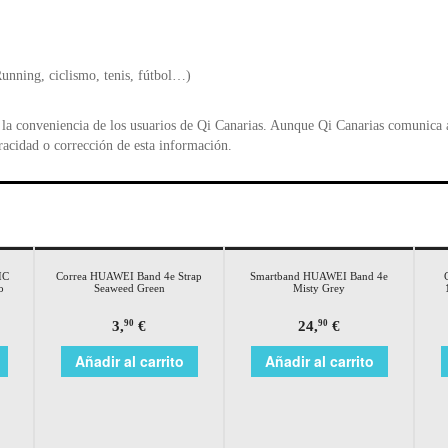
Running, ciclismo, tenis, fútbol…)
la conveniencia de los usuarios de Qi Canarias. Aunque Qi Canarias comunica al
racidad o corrección de esta información.
IC
Correa HUAWEI Band 4e Strap
Smartband HUAWEI Band 4e
o
Seaweed Green
Misty Grey
3,
€
24,
€
90
90
Añadir al carrito
Añadir al carrito