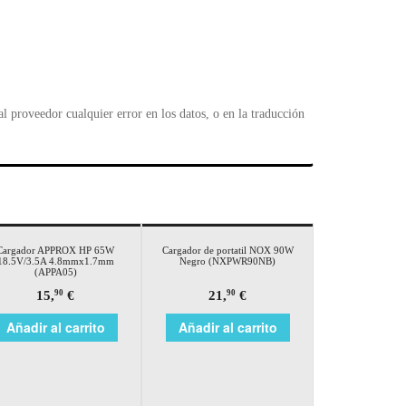
 proveedor cualquier error en los datos, o en la traducción
Cargador APPROX HP 65W
Cargador de portatil NOX 90W
18.5V/3.5A 4.8mmx1.7mm
Negro (NXPWR90NB)
(APPA05)
15,
€
21,
€
90
90
Añadir al carrito
Añadir al carrito