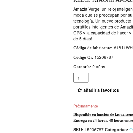
Amazfit Verge, un reloj intelige
moda que se preocupan por su es
tecnología. Un nuevo producto a
portátiles inteligentes de Amazf
GPS y la capacidad de hacer y r
de 5 días!
A1811WH
Código de fabricante:
15206787
Código Qi:
2 años
Garantía:
Cantidad
añadir a favoritos
Próximamente
Disponible en función de las existen
Entrega en 24 horas, 48 horas entre 
SKU:
15206787
Categorías:
O