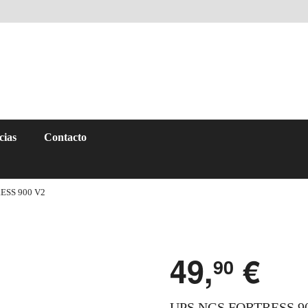
cias
Contacto
ESS 900 V2
49,
€
90
UPS NGS FORTRESS 9