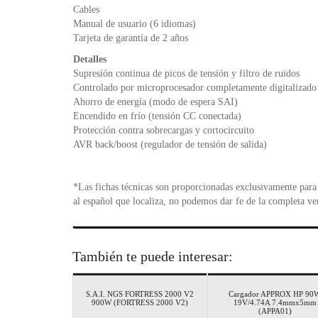
Cables
Manual de usuario (6 idiomas)
Tarjeta de garantía de 2 años
Detalles
Supresión continua de picos de tensión y filtro de ruidos
Controlado por microprocesador completamente digitalizado
Ahorro de energía (modo de espera SAI)
Encendido en frío (tensión CC conectada)
Protección contra sobrecargas y cortocircuito
AVR back/boost (regulador de tensión de salida)
*Las fichas técnicas son proporcionadas exclusivamente para 
al español que localiza, no podemos dar fe de la completa ve
También te puede interesar:
S.A.I. NGS FORTRESS 2000 V2
Cargador APPROX HP 90
900W (FORTRESS 2000 V2)
19V/4.74A 7.4mmx5mm
(APPA01)