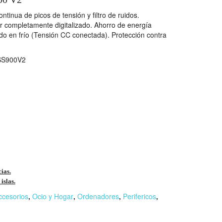
ntinua de picos de tensión y filtro de ruidos.
 completamente digitalizado. Ahorro de energía
o en frío (Tensión CC conectada). Protección contra
S900V2
cias.
islas.
ccesorios
,
Ocio y Hogar
,
Ordenadores
,
Perifericos
,
r