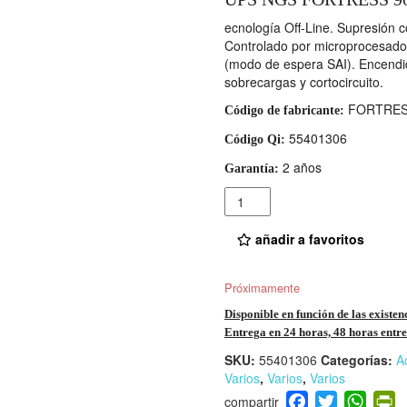
ecnología Off-Line. Supresión co
Controlado por microprocesador
(modo de espera SAI). Encendid
sobrecargas y cortocircuito.
FORTRES
Código de fabricante:
55401306
Código Qi:
2 años
Garantía:
Cantidad
añadir a favoritos
Próximamente
Disponible en función de las existen
Entrega en 24 horas, 48 horas entre 
SKU:
55401306
Categorías:
A
Varios
,
Varios
,
Varios
F
T
W
P