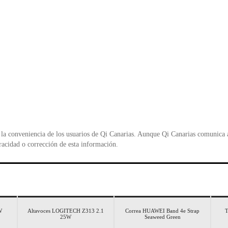
la conveniencia de los usuarios de Qi Canarias. Aunque Qi Canarias comunica al
racidad o corrección de esta información.
W
Altavoces LOGITECH Z313 2.1
Correa HUAWEI Band 4e Strap
T
25W
Seaweed Green