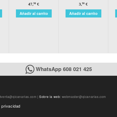
47,
€
3,
€
90
90
Añadir al carrito
Añadir al carrito
WhatsApp 608 021 425
tventa@qicanarias.com
|
Sobre la web:
webmaster@qicanarias.com
e privacidad