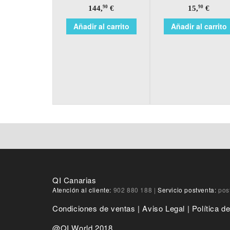
144,
€
15,
€
90
90
Añadir al carrito
Añadir al carrito
QI Canarias
Atención al cliente:
902 880 188
|
Servicio postventa:
pos
Condiciones de ventas
|
Aviso Legal
|
Política d
@QI World 2018