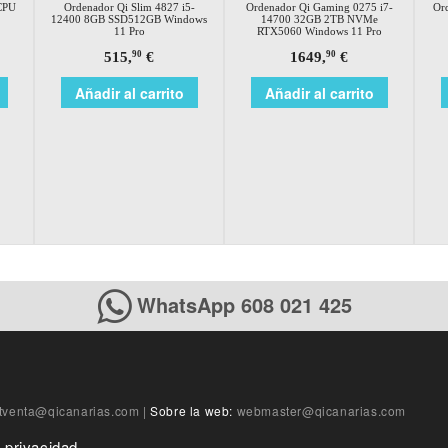
CPU
Ordenador Qi Slim 4827 i5-
Ordenador Qi Gaming 0275 i7-
Ord
12400 8GB SSD512GB Windows
14700 32GB 2TB NVMe
11 Pro
RTX5060 Windows 11 Pro
515,
€
1649,
€
90
90
Añadir al carrito
Añadir al carrito
WhatsApp 608 021 425
tventa@qicanarias.com
|
Sobre la web:
webmaster@qicanarias.com
e privacidad