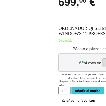
699,
€
ORDENADOR QI SLIM 8
WINDOWS 11 PROFES
Disponible
Págalo a plazos c
€*
al mes en
Estos momentos no es posible mostrar l
disculpen las molestias. Inténte
*Importe a financiar
/
Importe total ade
más
Cantidad
Añadir al carrito
añadir a favoritos