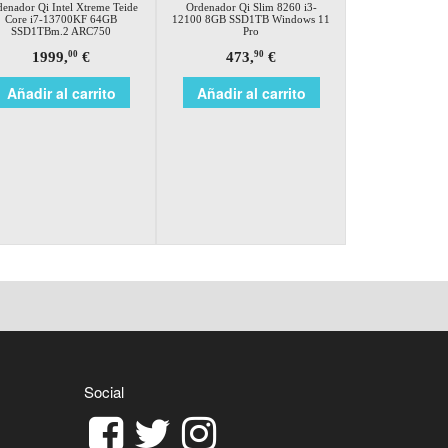
enador Qi Intel Xtreme Teide
Ordenador Qi Slim 8260 i3-
Core i7-13700KF 64GB
12100 8GB SSD1TB Windows 11
SSD1TBm.2 ARC750
Pro
1999,
€
473,
€
00
90
Añadir al carrito
Añadir al carrito
Social