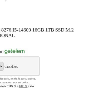
276 I5-14600 16GB 1TB SSD M.2
IONAL
on
cuotas
os cálculos de la calculadora,
lo pasados unos minutos.
Ver
udado
/
TIN
%
/
TAE
%
/