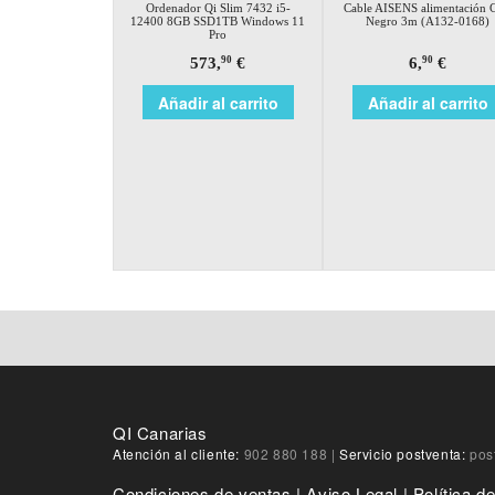
Ordenador Qi Slim 7432 i5-
Cable AISENS alimentación 
12400 8GB SSD1TB Windows 11
Negro 3m (A132-0168)
Pro
573,
€
6,
€
90
90
Añadir al carrito
Añadir al carrito
QI Canarias
Atención al cliente:
902 880 188
|
Servicio postventa:
pos
Condiciones de ventas
|
Aviso Legal
|
Política d