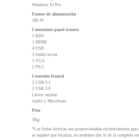
Windows 10 Pro
Fuente de alimentación
180 W
Conexiones panel trasero
1 RJ45
1 HDMI
4 USB
3 Audio in/out
1 VGA
2 PS/2
Conexión frontal
2 USB 3.1
2 USB 3.0
Léctor tarjetas
Audio y Micrófono
Peso
5Kg
*Las fichas técnicas son proporcionadas exclusivamente para 
al español que localiza, no podemos dar fe de la completa ve