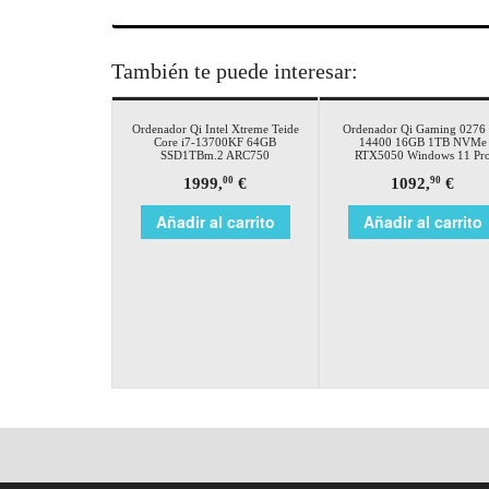
También te puede interesar:
Ordenador Qi Intel Xtreme Teide
Ordenador Qi Gaming 0276 
Core i7-13700KF 64GB
14400 16GB 1TB NVMe
SSD1TBm.2 ARC750
RTX5050 Windows 11 Pr
1999,
€
1092,
€
00
90
Añadir al carrito
Añadir al carrito