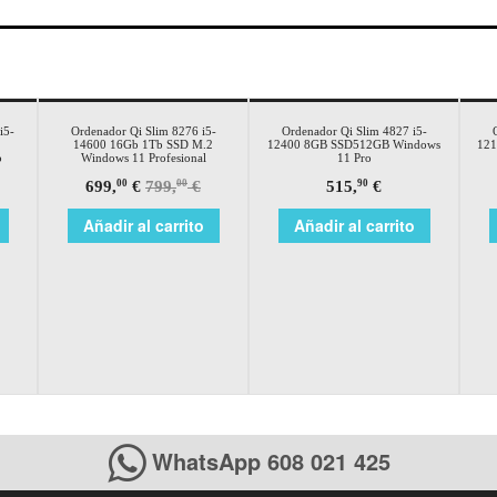
¡Oferta!
i5-
Ordenador Qi Slim 8276 i5-
Ordenador Qi Slim 4827 i5-
14600 16Gb 1Tb SSD M.2
12400 8GB SSD512GB Windows
121
o
Windows 11 Profesional
11 Pro
699,
€
799,
€
515,
€
00
00
90
Añadir al carrito
Añadir al carrito
WhatsApp 608 021 425