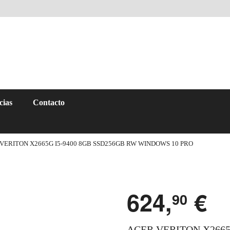
cias
Contacto
VERITON X2665G I5-9400 8GB SSD256GB RW WINDOWS 10 PRO
624,
€
90
ACER VERITON X2665