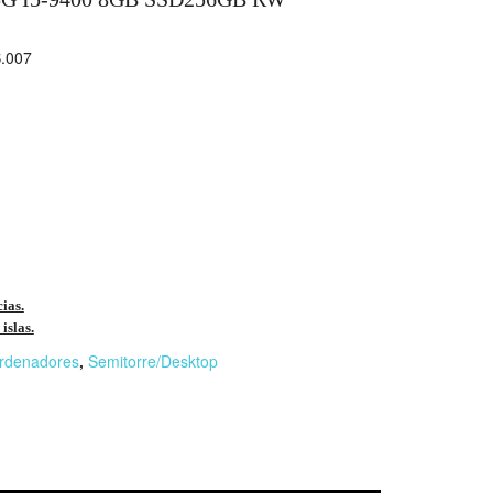
.007
cias.
islas.
rdenadores
,
Semitorre/Desktop
r
n
F