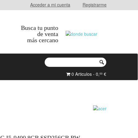
Acceder a mi cuenta
Registrarme
Busca tu punto
de venta
más cercano
0 Articulos - 0,
€
00
G I5-9400 8GB SSD256GB RW