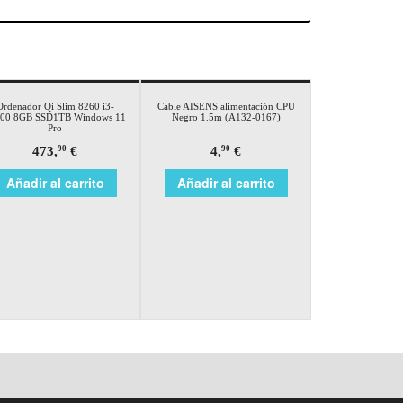
Ordenador Qi Slim 8260 i3-
Cable AISENS alimentación CPU
00 8GB SSD1TB Windows 11
Negro 1.5m (A132-0167)
Pro
473,
€
4,
€
90
90
Añadir al carrito
Añadir al carrito