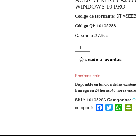
WINDOWS 10 PRO
DT.VSEEB
Código de fabricante:
10105286
Código Qi:
2 Años
Garantía:
Cantidad
añadir a favoritos
Próximamente
Disponible en función de las existen
Entrega en 24 horas, 48 horas entre 
SKU:
10105286
Categorías:
O
F
T
W
P
a
wi
h
i
c
tt
at
t
e
er
s
ri
b
A
e