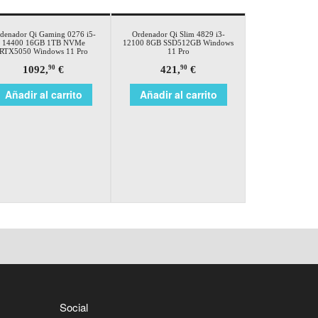
denador Qi Gaming 0276 i5-
Ordenador Qi Slim 4829 i3-
14400 16GB 1TB NVMe
12100 8GB SSD512GB Windows
RTX5050 Windows 11 Pro
11 Pro
1092,
€
421,
€
90
90
Añadir al carrito
Añadir al carrito
Social