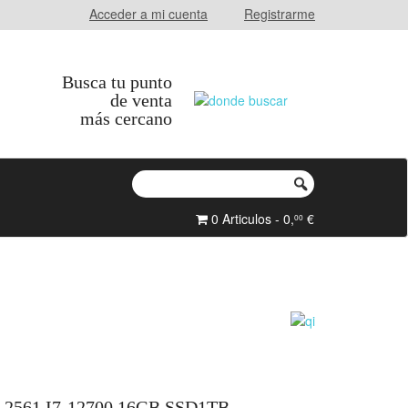
Acceder a mi cuenta
Registrarme
Busca tu punto
de venta
más cercano
0 Articulos - 0,
€
00
561 I7-12700 16GB SSD1TB