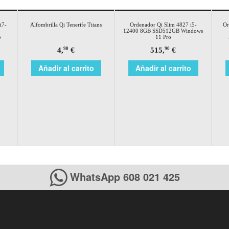
i7-
Alfombrilla Qi Tenerife Titans
Ordenador Qi Slim 4827 i5-
Or
12400 8GB SSD512GB Windows
o
11 Pro
4,
€
515,
€
90
90
Añadir al carrito
Añadir al carrito
WhatsApp 608 021 425