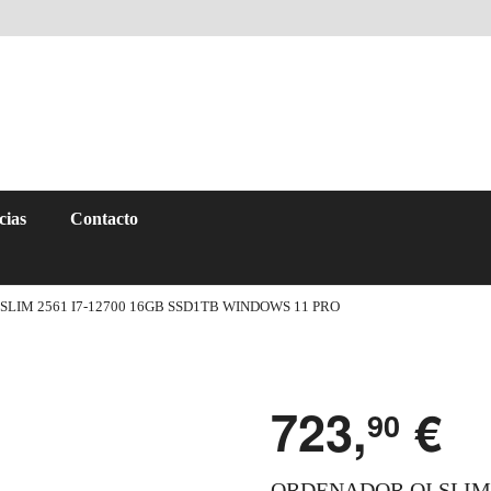
cias
Contacto
SLIM 2561 I7-12700 16GB SSD1TB WINDOWS 11 PRO
723,
€
90
ORDENADOR QI SLIM 2