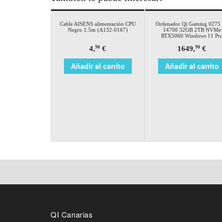
Cable AISENS alimentación CPU
Ordenador Qi Gaming 0275 
Negro 1.5m (A132-0167)
14700 32GB 2TB NVMe
RTX5060 Windows 11 Pr
4,
€
1649,
€
90
90
Añadir al carrito
Añadir al carrito
QI Canarias