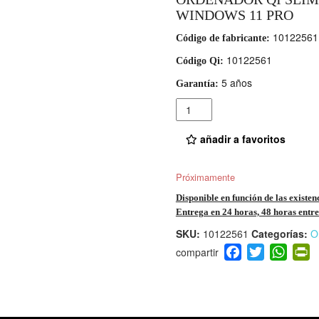
WINDOWS 11 PRO
10122561
Código de fabricante:
10122561
Código Qi:
5 años
Garantía:
Cantidad
añadir a favoritos
Próximamente
Disponible en función de las existen
Entrega en 24 horas, 48 horas entre 
SKU:
10122561
Categorías:
O
F
T
W
P
a
wi
h
i
c
tt
at
t
e
er
s
ri
b
A
e