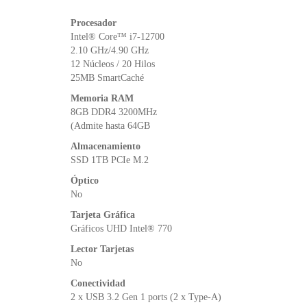
Procesador
Intel® Core™ i7-12700
2.10 GHz/4.90 GHz
12 Núcleos / 20 Hilos
25MB SmartCaché
Memoria RAM
8GB DDR4 3200MHz
(Admite hasta 64GB
Almacenamiento
SSD 1TB PCIe M.2
Óptico
No
Tarjeta Gráfica
Gráficos UHD Intel® 770
Lector Tarjetas
No
Conectividad
2 x USB 3.2 Gen 1 ports (2 x Type-A)