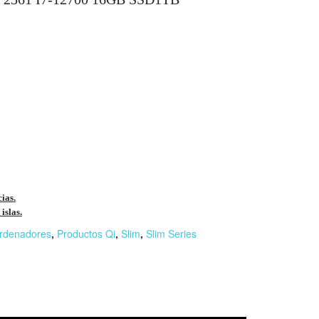
cias.
islas.
rdenadores
,
Productos Qi
,
Slim
,
Slim Series
r
n
F