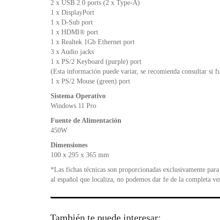
2 x USB 2.0 ports (2 x Type-A)
1 x DisplayPort
1 x D-Sub port
1 x HDMI® port
1 x Realtek 1Gb Ethernet port
3 x Audio jacks
1 x PS/2 Keyboard (purple) port
(Esta información puede variar, se recomienda consultar si f
1 x PS/2 Mouse (green) port
Sistema Operativo
Windows 11 Pro
Fuente de Alimentación
450W
Dimensiones
100 x 295 x 365 mm
*Las fichas técnicas son proporcionadas exclusivamente para 
al español que localiza, no podemos dar fe de la completa ve
También te puede interesar: