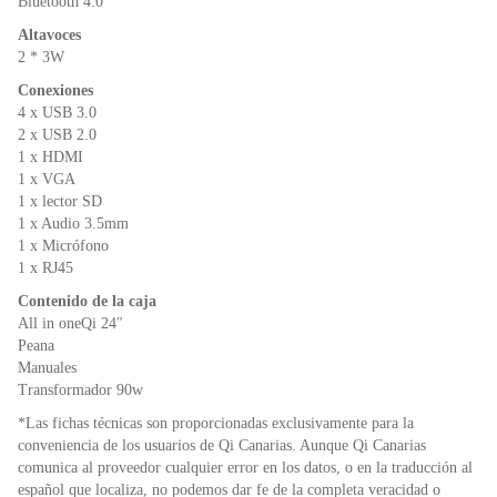
Bluetooth 4.0
Altavoces
2 * 3W
Conexiones
4 x USB 3.0
2 x USB 2.0
1 x HDMI
1 x VGA
1 x lector SD
1 x Audio 3.5mm
1 x Micrófono
1 x RJ45
Contenido de la caja
All in oneQi 24″
Peana
Manuales
Transformador 90w
*Las fichas técnicas son proporcionadas exclusivamente para la
conveniencia de los usuarios de Qi Canarias. Aunque Qi Canarias
comunica al proveedor cualquier error en los datos, o en la traducción al
español que localiza, no podemos dar fe de la completa veracidad o