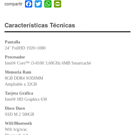
F
T
W
Pr
a
wi
h
in
c
tt
at
tF
e
er
s
ri
Características Técnicas
b
A
e
o
p
n
Pantalla
o
p
dl
24″ FullHD 1920×1080
k
y
Procesador
Intel® Core™ i3-8100 3,60GHz 6MB Smartcaché
Memoria Ram
8GB DDR4 SODIMM
Ampliable a 32GB
Tarjeta Gráfica
Intel® HD Graphics 630
Disco Duro
SSD M.2 500GB
Wifi/Bluetooth
Wifi b/g/n/ac