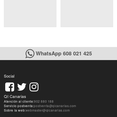
WhatsApp 608 021 425
Social
QI Canarias
Atención al cliente:
902 880 188
Servicio postventa:
postventa@qicanarias.com
Sobre la web:
webmaster@qicanarias.com