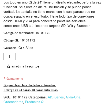
Los todo en uno Qi de 24” tiene un diseño elegante, pero a la vez
funcional. Se ajusta en altura, inclinación y se puede poner
vertical. La pantalla no tiene marco con lo cual parece que no
ocupa espacio en el escritorio. Tiene todo tipo de conexiones,
desde HDMI y VGA para conectarle pantallas adiciones,
conexiones USB 3.0, lector de tarjetas SD, Wifi y Bluetooth.
10101172
Código de fabricante:
10101172
Código Qi:
Qi 5 Años
Garantía:
Cantidad
añadir a favoritos
Próximamente
Disponible en función de las existencias.
Entrega en 24 horas, 48 horas entre islas.
SKU:
10101172
Categorías:
AIO Series
,
All-in-One
,
Ordenadores
,
Productos Qi