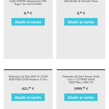
Cable AISENS alimentación CPU
Alfombrilla Qi Tenerife Titans
Negro 3m (A132-0168)
6,
€
4,
€
90
90
Añadir al carrito
Añadir al carrito
Ordenador Qi Slim 4829 i3-12100
Ordenador Qi Intel Xtreme Teide
8GB SSD512GB Windows 11 Pro
Core i7-13700KF 64GB
SSD1TBm.2 ARC750
421,
€
1999,
€
90
00
Añadir al carrito
Añadir al carrito