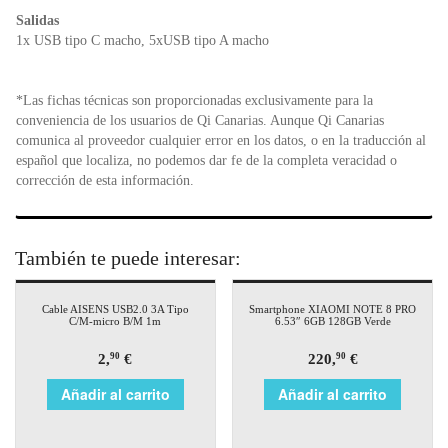
k
y
Salidas
1x USB tipo C macho, 5xUSB tipo A macho
*Las fichas técnicas son proporcionadas exclusivamente para la
conveniencia de los usuarios de Qi Canarias. Aunque Qi Canarias
comunica al proveedor cualquier error en los datos, o en la traducción al
español que localiza, no podemos dar fe de la completa veracidad o
corrección de esta información.
También te puede interesar:
Cable AISENS USB2.0 3A Tipo
Smartphone XIAOMI NOTE 8 PRO
C/M-micro B/M 1m
6.53″ 6GB 128GB Verde
2,
€
220,
€
90
90
Añadir al carrito
Añadir al carrito