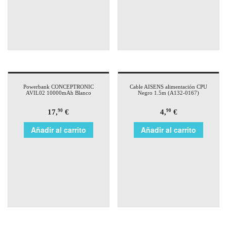
Powerbank CONCEPTRONIC
Cable AISENS alimentación CPU
AVIL02 10000mAh Blanco
Negro 1.5m (A132-0167)
17,
€
4,
€
90
90
Añadir al carrito
Añadir al carrito