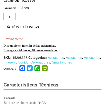
15208356
Código Qi:
2 Años
Garantía:
Cantidad
añadir a favoritos
Próximamente
Disponible en función de las existencias.
Entrega en 24 horas, 48 horas entre islas.
SKU:
15208356
Categorías:
Accesorios
,
Accesorios
,
Accesorios
,
Imagen y Sonido
,
Ordenadores
,
Smartphones
F
T
W
Pr
a
wi
h
in
c
tt
at
tF
e
er
s
ri
Características Técnicas
b
A
e
o
p
n
Entrada
o
p
dl
Enchufe de alimentación de CA