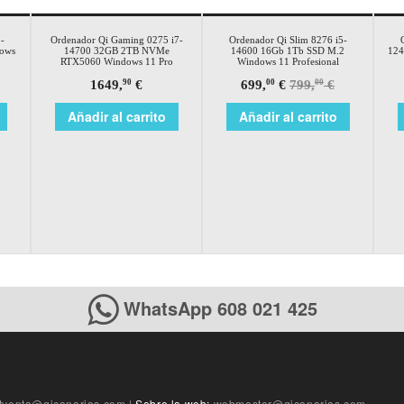
¡Oferta!
-
Ordenador Qi Gaming 0275 i7-
Ordenador Qi Slim 8276 i5-
ows
14700 32GB 2TB NVMe
14600 16Gb 1Tb SSD M.2
124
RTX5060 Windows 11 Pro
Windows 11 Profesional
1649,
€
699,
€
799,
€
90
00
00
Añadir al carrito
Añadir al carrito
WhatsApp 608 021 425
tventa@qicanarias.com
|
Sobre la web:
webmaster@qicanarias.com