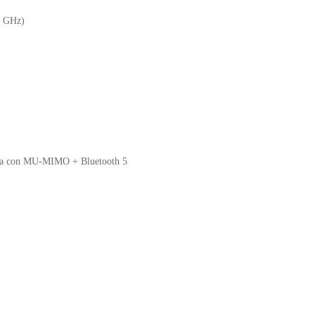
o
p
d
0 GHz)
k
y
nda con MU-MIMO + Bluetooth 5