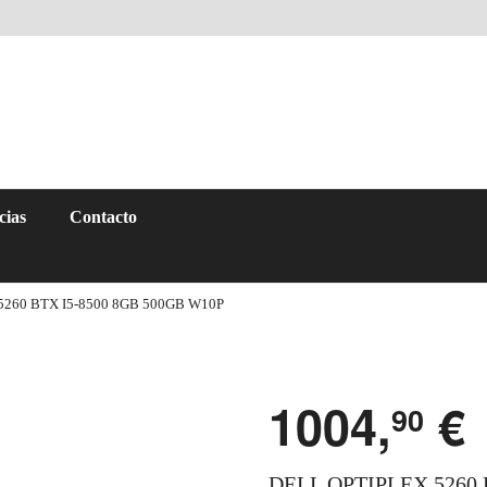
cias
Contacto
5260 BTX I5-8500 8GB 500GB W10P
1004,
€
90
DELL OPTIPLEX 5260 