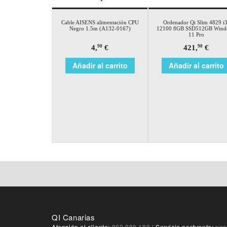
Cable AISENS alimentación CPU
Ordenador Qi Slim 4829 i3
Negro 1.5m (A132-0167)
12100 8GB SSD512GB Wind
11 Pro
4,
€
421,
€
90
90
Añadir al carrito
Añadir al carrito
QI Canarias
Atención al cliente:
902 880 188
|
Servicio postventa:
pos