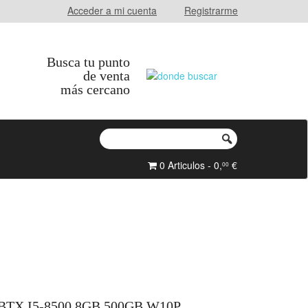
Acceder a mi cuenta
Registrarme
Busca tu punto
de venta
más cercano
0 Articulos - 0,
€
00
BTX I5-8500 8GB 500GB W10P