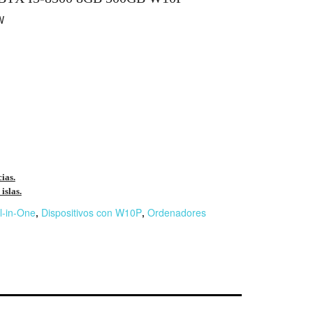
W
cias.
islas.
ll-in-One
,
Dispositivos con W10P
,
Ordenadores
r
n
F