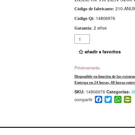
210-ANU
Código de fabricante:
14806976
Código Qi:
2 años
Garantía:
Cantidad
añadir a favoritos
Próximamente
Disponible en función de las existen
Entrega en 24 horas, 48 horas entre 
SKU:
14806976
Categorías:
A
F
T
W
P
a
wi
h
i
c
tt
at
t
e
er
s
ri
b
A
e
o
p
n