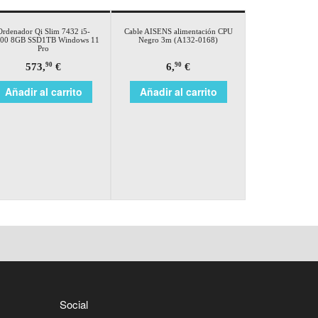
Ordenador Qi Slim 7432 i5-
Cable AISENS alimentación CPU
00 8GB SSD1TB Windows 11
Negro 3m (A132-0168)
Pro
573,
€
6,
€
90
90
Añadir al carrito
Añadir al carrito
Social