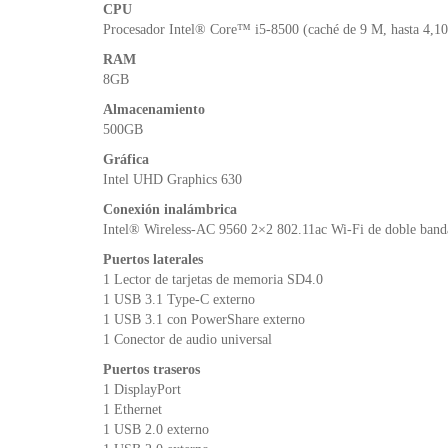
CPU
Procesador Intel® Core™ i5-8500 (caché de 9 M, hasta 4,1
RAM
8GB
Almacenamiento
500GB
Gráfica
Intel UHD Graphics 630
Conexión inalámbrica
Intel® Wireless-AC 9560 2×2 802.11ac Wi-Fi de doble ba
Puertos laterales
1 Lector de tarjetas de memoria SD4.0
1 USB 3.1 Type-C externo
1 USB 3.1 con PowerShare externo
1 Conector de audio universal
Puertos traseros
1 DisplayPort
1 Ethernet
1 USB 2.0 externo