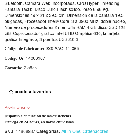
Bluetooth, Cámara Web Incorporada, CPU Hyper Threading,
Pantalla Táctil:, Disco Duro Flash sólido, Peso 6,96 Kg,
Dimensiones 49 x 21 x 39,5 cm, Dimensión de la pantalla 19.5
pulgadas, Procesador Intel® Core i3 a 3900 MHz, doble núcleo,
Número de procesadores 2 memoria RAM 4 GB disco SSD 128
GB, Coprocesador gráfico Intel UHD Graphics 630, la tarjeta
gráfica Integrado, 3 puertos USB 2.0 3
9S6-AAC111-065
Código de fabricante:
14806987
Código Qi:
2 años
Garantía:
Cantidad
añadir a favoritos
Próximamente
Disponible en función de las existencias.
Entrega en 24 horas, 48 horas entre islas.
SKU:
14806987
Categorías:
All-in-One
,
Ordenadores