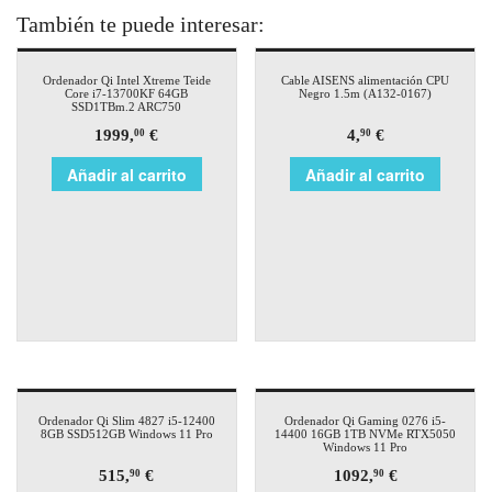
También te puede interesar:
Ordenador Qi Intel Xtreme Teide
Cable AISENS alimentación CPU
Core i7-13700KF 64GB
Negro 1.5m (A132-0167)
SSD1TBm.2 ARC750
1999,
€
4,
€
00
90
Añadir al carrito
Añadir al carrito
Ordenador Qi Slim 4827 i5-12400
Ordenador Qi Gaming 0276 i5-
8GB SSD512GB Windows 11 Pro
14400 16GB 1TB NVMe RTX5050
Windows 11 Pro
515,
€
1092,
€
90
90