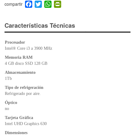
F
T
W
Pr
a
wi
h
in
c
tt
at
tF
e
er
s
ri
Características Técnicas
b
A
e
o
p
n
Procesador
o
p
dl
Intel® Core i3 a 3900 MHz
k
y
Memoria RAM
4 GB disco SSD 128 GB
Almacenamiento
1Tb
Tipo de refrigeración
Refrigerado por aire.
Óptico
no
Tarjeta Gráfica
Intel UHD Graphics 630
Dimensiones