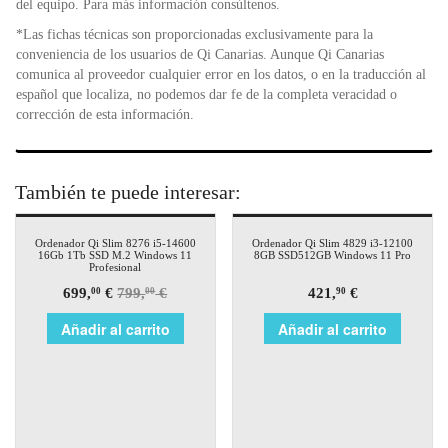
del equipo. Para más información consúltenos.
*Las fichas técnicas son proporcionadas exclusivamente para la
conveniencia de los usuarios de Qi Canarias. Aunque Qi Canarias
comunica al proveedor cualquier error en los datos, o en la traducción al
español que localiza, no podemos dar fe de la completa veracidad o
corrección de esta información.
También te puede interesar:
¡Oferta!
Ordenador Qi Slim 8276 i5-14600
Ordenador Qi Slim 4829 i3-12100
16Gb 1Tb SSD M.2 Windows 11
8GB SSD512GB Windows 11 Pro
Profesional
699,
€
799,
€
421,
€
00
00
90
Añadir al carrito
Añadir al carrito