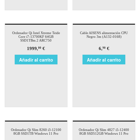
Ordenador Qi Intel Xtreme Teide
Cable AISENS alimentación CPU
Core i7-13700KF 64GB
Negro 3m (A132-0168)
SSD1TBm.2 ARC750
1999,
€
6,
€
00
90
Añadir al carrito
Añadir al carrito
Ordenador Qi Slim 8260 i3-12100
Ordenador Qi Slim 4827 i5-12400
8GB SSD1TB Windows 11 Pro
8GB SSD512GB Windows 11 Pro