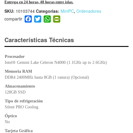
Entrega en 24 horas, 48 horas entre islas.
SKU:
10103744
Categorías:
MiniPC
,
Ordenadores
F
T
W
Pr
a
wi
h
in
c
tt
at
tF
e
er
s
ri
Características Técnicas
b
A
e
o
p
n
Procesador
o
p
dl
Intel® Gemini Lake Celeron N4000 (1.1GHz up to 2.6GHz)
k
y
Memoria RAM
DDR4 2400MHz hasta 8GB (1 ranura) (Opcional)
Almacenamiento
128GB SSD
Tipo de refrigeración
Silent PRO Cooling
Óptico
No
Tarjeta Gráfica