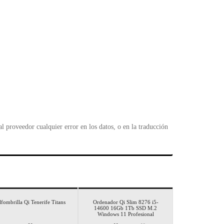
 proveedor cualquier error en los datos, o en la traducción
¡Oferta!
lfombrilla Qi Tenerife Titans
Ordenador Qi Slim 8276 i5-
14600 16Gb 1Tb SSD M.2
Windows 11 Profesional