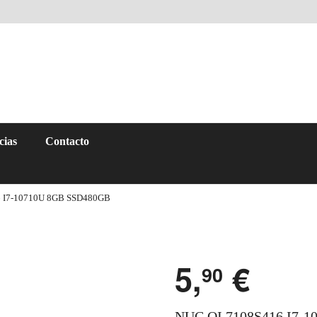
cias
Contacto
6 I7-10710U 8GB SSD480GB
5,
€
90
NUC QI 7108S416 I7-