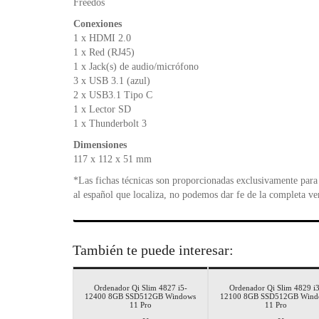
Freedos
Conexiones
1 x HDMI 2.0
1 x Red (RJ45)
1 x Jack(s) de audio/micrófono
3 x USB 3.1 (azul)
2 x USB3.1 Tipo C
1 x Lector SD
1 x Thunderbolt 3
Dimensiones
117 x 112 x 51 mm
*Las fichas técnicas son proporcionadas exclusivamente para 
al español que localiza, no podemos dar fe de la completa ve
También te puede interesar:
Ordenador Qi Slim 4827 i5-
Ordenador Qi Slim 4829 i3
12400 8GB SSD512GB Windows
12100 8GB SSD512GB Wind
11 Pro
11 Pro