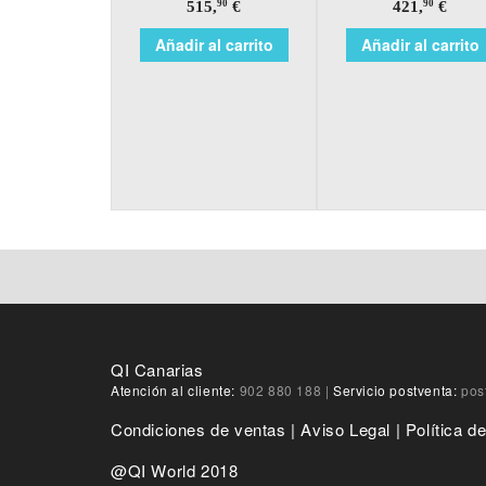
515,
€
421,
€
90
90
Añadir al carrito
Añadir al carrito
QI Canarias
Atención al cliente:
902 880 188
|
Servicio postventa:
pos
Condiciones de ventas
|
Aviso Legal
|
Política d
@QI World 2018