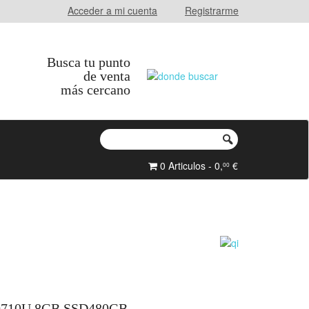
Acceder a mi cuenta
Registrarme
Busca tu punto
de venta
más cercano
0 Articulos - 0,
€
00
10710U 8GB SSD480GB