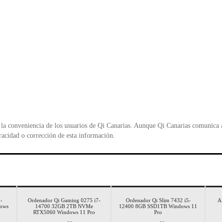
la conveniencia de los usuarios de Qi Canarias. Aunque Qi Canarias comunica al
racidad o corrección de esta información.
-
Ordenador Qi Gaming 0275 i7-
Ordenador Qi Slim 7432 i5-
A
ows
14700 32GB 2TB NVMe
12400 8GB SSD1TB Windows 11
RTX5060 Windows 11 Pro
Pro