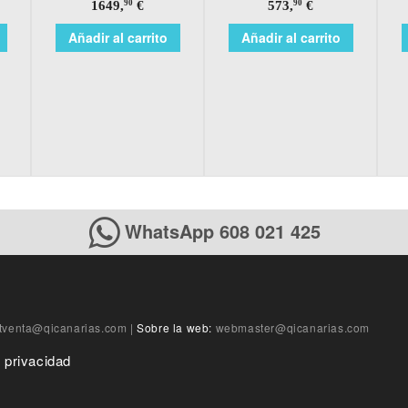
1649,
€
573,
€
90
90
Añadir al carrito
Añadir al carrito
WhatsApp 608 021 425
tventa@qicanarias.com
|
Sobre la web:
webmaster@qicanarias.com
e privacidad