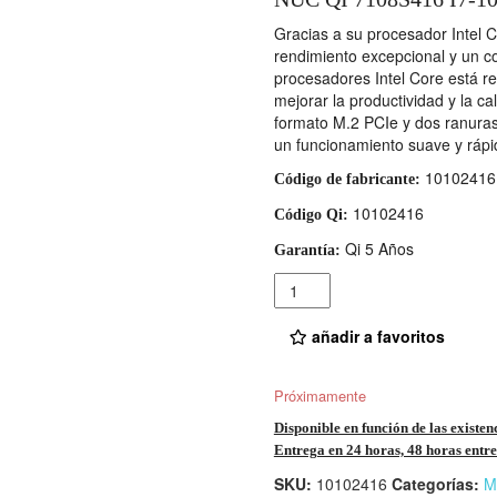
Gracias a su procesador Intel
rendimiento excepcional y un c
procesadores Intel Core está r
mejorar la productividad y la c
formato M.2 PCIe y dos ranur
un funcionamiento suave y rápi
10102416
Código de fabricante:
10102416
Código Qi:
Qi 5 Años
Garantía:
Cantidad
añadir a favoritos
Próximamente
Disponible en función de las existen
Entrega en 24 horas, 48 horas entre 
SKU:
10102416
Categorías:
M