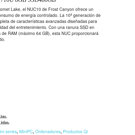
 Comet Lake, el NUC10 de Frost Canyon ofrece un
onsumo de energía controlado. La 10ª generación de
epleta de características avanzadas diseñadas para
alidad del entretenimiento. Con una ranura SSD en
as de RAM (máximo 64 GB), esta NUC proporcionará
do.
cias.
islas.
ini series
,
MiniPC
,
Ordenadores
,
Productos Qi