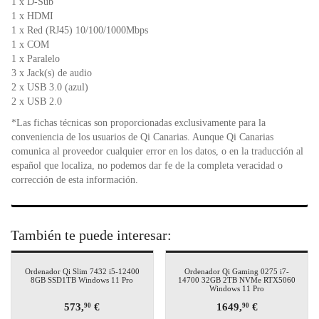
1 x D-Sub
1 x HDMI
1 x Red (RJ45) 10/100/1000Mbps
1 x COM
1 x Paralelo
3 x Jack(s) de audio
2 x USB 3.0 (azul)
2 x USB 2.0
*Las fichas técnicas son proporcionadas exclusivamente para la
conveniencia de los usuarios de Qi Canarias. Aunque Qi Canarias
comunica al proveedor cualquier error en los datos, o en la traducción al
español que localiza, no podemos dar fe de la completa veracidad o
corrección de esta información.
También te puede interesar:
Ordenador Qi Slim 7432 i5-12400
Ordenador Qi Gaming 0275 i7-
8GB SSD1TB Windows 11 Pro
14700 32GB 2TB NVMe RTX5060
Windows 11 Pro
573,
€
1649,
€
90
90