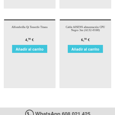
Alfombrilla Qi Tenerife Titans
Cable AISENS alimentación CPU
Negro 3m (A132-0168)
4,
€
6,
€
90
90
Añadir al carrito
Añadir al carrito
WhatsApp 608 021 425