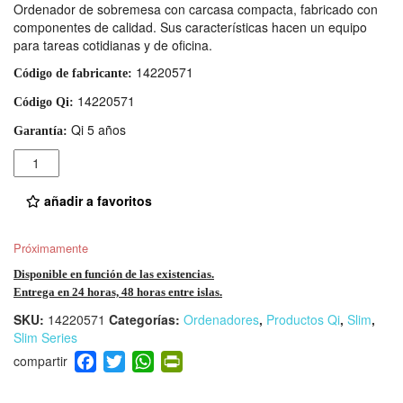
Ordenador de sobremesa con carcasa compacta, fabricado con
componentes de calidad. Sus características hacen un equipo
para tareas cotidianas y de oficina.
14220571
Código de fabricante:
14220571
Código Qi:
Qi 5 años
Garantía:
Cantidad
añadir a favoritos
Próximamente
Disponible en función de las existencias.
Entrega en 24 horas, 48 horas entre islas.
SKU:
14220571
Categorías:
Ordenadores
,
Productos Qi
,
Slim
,
Slim Series
F
T
W
Pr
a
wi
h
in
c
tt
at
tF