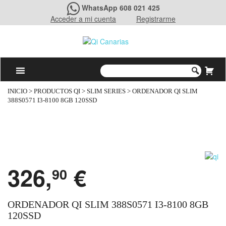
WhatsApp 608 021 425
Acceder a mi cuenta
Registrarme
INICIO
>
PRODUCTOS QI
>
SLIM SERIES
> ORDENADOR QI SLIM
388S0571 I3-8100 8GB 120SSD
326,
€
90
ORDENADOR QI SLIM 388S0571 I3-8100 8GB
120SSD