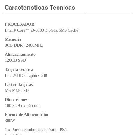
e
er
s
ri
Características Técnicas
b
A
e
o
p
n
PROCESADOR
o
p
dl
Intel® Core™ i3-8100 3.6Ghz 6Mb Caché
k
y
Memoria
8GB DDR4 2400MHz
Almacenamiento
120GB SSD
Tarjeta Gráfica
Intel® HD Graphics 630
Lector Tarjetas
MS MMC SD
Dimensiones
100 x 295 x 365 mm
Fuente de Alimentación
300W
1 x Puerto combo teclado/ratón PS/2