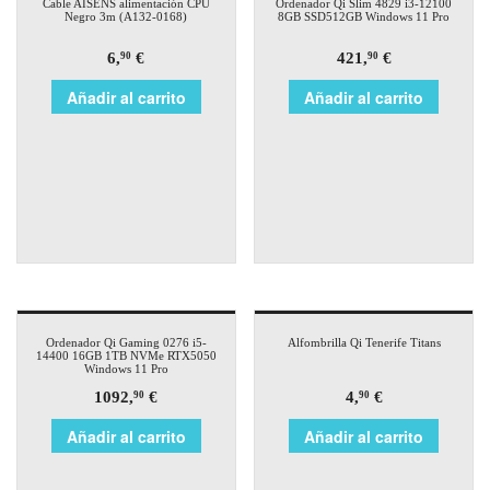
Cable AISENS alimentación CPU
Ordenador Qi Slim 4829 i3-12100
Negro 3m (A132-0168)
8GB SSD512GB Windows 11 Pro
6,
€
421,
€
90
90
Añadir al carrito
Añadir al carrito
Ordenador Qi Gaming 0276 i5-
Alfombrilla Qi Tenerife Titans
14400 16GB 1TB NVMe RTX5050
Windows 11 Pro
1092,
€
4,
€
90
90
Añadir al carrito
Añadir al carrito