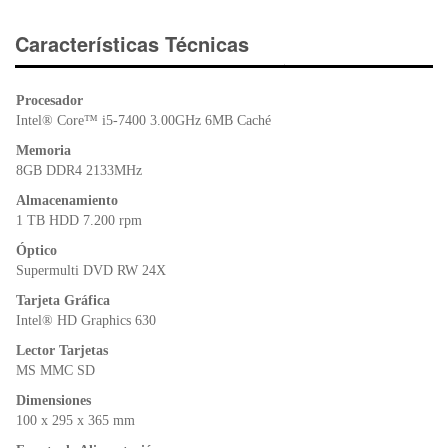
c
tt
at
tF
e
er
s
ri
Características Técnicas
b
A
e
o
p
n
Procesador
o
p
dl
Intel® Core™ i5-7400 3.00GHz 6MB Caché
k
y
Memoria
8GB DDR4 2133MHz
Almacenamiento
1 TB HDD 7.200 rpm
Óptico
Supermulti DVD RW 24X
Tarjeta Gráfica
Intel® HD Graphics 630
Lector Tarjetas
MS MMC SD
Dimensiones
100 x 295 x 365 mm