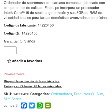
Ordenador de sobremesa con carcasa compacta, fabricado con
componentes de calidad. El equipo incorpora un procesador
Intel® Core™ i5 de séptima generación y sus 8GB de RAM de
velocidad ideales para tareas domésticas avanzadas o de oficina.
14220450
Código de fabricante:
14220450
Código Qi:
Qi 5 años
Garantía:
Cantidad
añadir a favoritos
Próximamente
Disponible en función de las existencias.
Entrega en 24 horas, 48 horas entre islas.
SKU:
14220450
Categorías:
Ordenadores
,
Productos Qi
,
Slim
,
Slim Series
F
T
W
Pr
a
wi
h
in